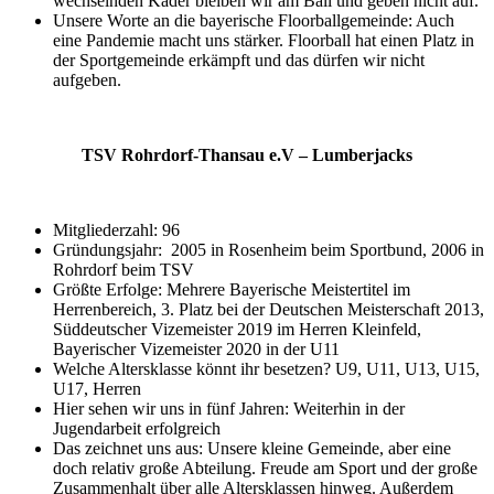
wechselnden Kader bleiben wir am Ball und geben nicht auf.
Unsere Worte an die bayerische Floorballgemeinde: Auch
eine Pandemie macht uns stärker. Floorball hat einen Platz in
der Sportgemeinde erkämpft und das dürfen wir nicht
aufgeben.
TSV Rohrdorf-Thansau e.V – Lumberjacks
Mitgliederzahl: 96
Gründungsjahr: 2005 in Rosenheim beim Sportbund, 2006 in
Rohrdorf beim TSV
Größte Erfolge: Mehrere Bayerische Meistertitel im
Herrenbereich, 3. Platz bei der Deutschen Meisterschaft 2013,
Süddeutscher Vizemeister 2019 im Herren Kleinfeld,
Bayerischer Vizemeister 2020 in der U11
Welche Altersklasse könnt ihr besetzen? U9, U11, U13, U15,
U17, Herren
Hier sehen wir uns in fünf Jahren: Weiterhin in der
Jugendarbeit erfolgreich
Das zeichnet uns aus: Unsere kleine Gemeinde, aber eine
doch relativ große Abteilung. Freude am Sport und der große
Zusammenhalt über alle Altersklassen hinweg. Außerdem