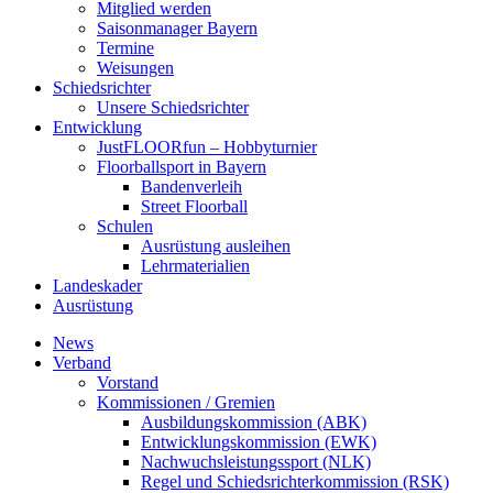
Mitglied werden
Saisonmanager Bayern
Termine
Weisungen
Schiedsrichter
Unsere Schiedsrichter
Entwicklung
JustFLOORfun – Hobbyturnier
Floorballsport in Bayern
Bandenverleih
Street Floorball
Schulen
Ausrüstung ausleihen
Lehrmaterialien
Landeskader
Ausrüstung
News
Verband
Vorstand
Kommissionen / Gremien
Ausbildungskommission (ABK)
Entwicklungskommission (EWK)
Nachwuchsleistungssport (NLK)
Regel und Schiedsrichterkommission (RSK)