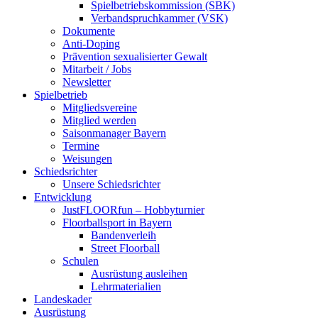
Spielbetriebskommission (SBK)
Verbandspruchkammer (VSK)
Dokumente
Anti-Doping
Prävention sexualisierter Gewalt
Mitarbeit / Jobs
Newsletter
Spielbetrieb
Mitgliedsvereine
Mitglied werden
Saisonmanager Bayern
Termine
Weisungen
Schiedsrichter
Unsere Schiedsrichter
Entwicklung
JustFLOORfun – Hobbyturnier
Floorballsport in Bayern
Bandenverleih
Street Floorball
Schulen
Ausrüstung ausleihen
Lehrmaterialien
Landeskader
Ausrüstung