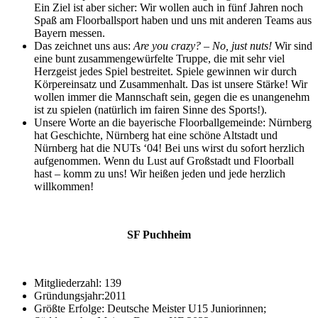
Ein Ziel ist aber sicher: Wir wollen auch in fünf Jahren noch
Spaß am Floorballsport haben und uns mit anderen Teams aus
Bayern messen.
Das zeichnet uns aus:
Are you crazy? – No, just nuts!
Wir sind
eine bunt zusammengewürfelte Truppe, die mit sehr viel
Herzgeist jedes Spiel bestreitet. Spiele gewinnen wir durch
Körpereinsatz und Zusammenhalt. Das ist unsere Stärke! Wir
wollen immer die Mannschaft sein, gegen die es unangenehm
ist zu spielen (natürlich im fairen Sinne des Sports!).
Unsere Worte an die bayerische Floorballgemeinde: Nürnberg
hat Geschichte, Nürnberg hat eine schöne Altstadt und
Nürnberg hat die NUTs ‘04! Bei uns wirst du sofort herzlich
aufgenommen. Wenn du Lust auf Großstadt und Floorball
hast – komm zu uns! Wir heißen jeden und jede herzlich
willkommen!
SF Puchheim
Mitgliederzahl: 139
Gründungsjahr:2011
Größte Erfolge: Deutsche Meister U15 Juniorinnen;