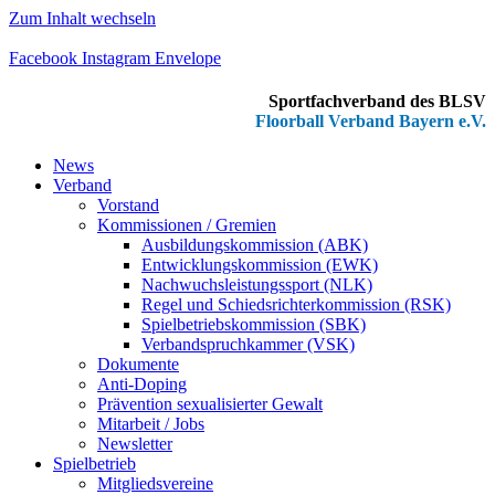
Zum Inhalt wechseln
Facebook
Instagram
Envelope
Sportfachverband des BLSV
Floorball Verband Bayern e.V.
News
Verband
Vorstand
Kommissionen / Gremien
Ausbildungskommission (ABK)
Entwicklungskommission (EWK)
Nachwuchsleistungssport (NLK)
Regel und Schiedsrichterkommission (RSK)
Spielbetriebskommission (SBK)
Verbandspruchkammer (VSK)
Dokumente
Anti-Doping
Prävention sexualisierter Gewalt
Mitarbeit / Jobs
Newsletter
Spielbetrieb
Mitgliedsvereine