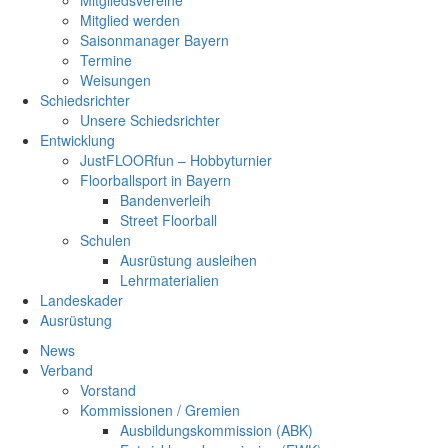
Mitgliedsvereine
Mitglied werden
Saisonmanager Bayern
Termine
Weisungen
Schiedsrichter
Unsere Schiedsrichter
Entwicklung
JustFLOORfun – Hobbyturnier
Floorballsport in Bayern
Bandenverleih
Street Floorball
Schulen
Ausrüstung ausleihen
Lehrmaterialien
Landeskader
Ausrüstung
News
Verband
Vorstand
Kommissionen / Gremien
Ausbildungskommission (ABK)