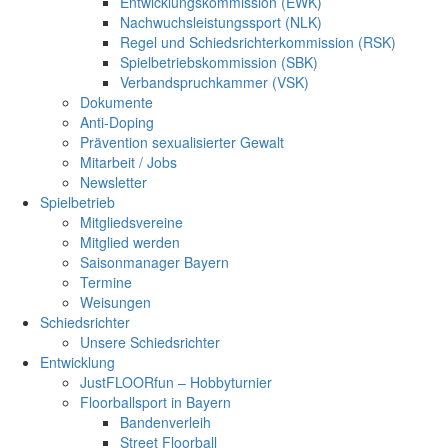
Entwicklungskommission (EWK)
Nachwuchsleistungssport (NLK)
Regel und Schiedsrichterkommission (RSK)
Spielbetriebskommission (SBK)
Verbandspruchkammer (VSK)
Dokumente
Anti-Doping
Prävention sexualisierter Gewalt
Mitarbeit / Jobs
Newsletter
Spielbetrieb
Mitgliedsvereine
Mitglied werden
Saisonmanager Bayern
Termine
Weisungen
Schiedsrichter
Unsere Schiedsrichter
Entwicklung
JustFLOORfun – Hobbyturnier
Floorballsport in Bayern
Bandenverleih
Street Floorball