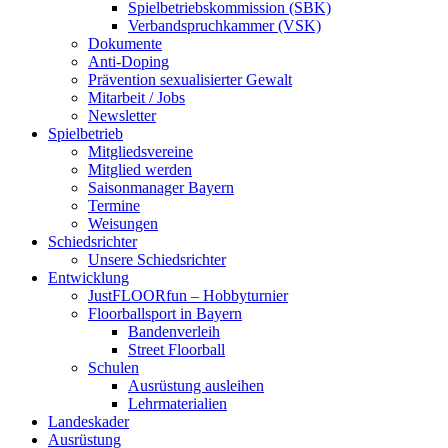
Spielbetriebskommission (SBK)
Verbandspruchkammer (VSK)
Dokumente
Anti-Doping
Prävention sexualisierter Gewalt
Mitarbeit / Jobs
Newsletter
Spielbetrieb
Mitgliedsvereine
Mitglied werden
Saisonmanager Bayern
Termine
Weisungen
Schiedsrichter
Unsere Schiedsrichter
Entwicklung
JustFLOORfun – Hobbyturnier
Floorballsport in Bayern
Bandenverleih
Street Floorball
Schulen
Ausrüstung ausleihen
Lehrmaterialien
Landeskader
Ausrüstung