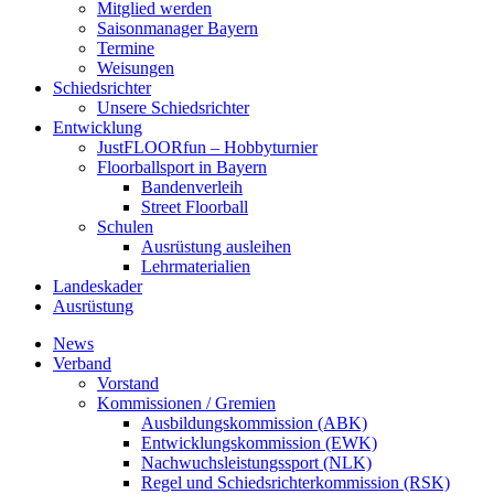
Mitglied werden
Saisonmanager Bayern
Termine
Weisungen
Schiedsrichter
Unsere Schiedsrichter
Entwicklung
JustFLOORfun – Hobbyturnier
Floorballsport in Bayern
Bandenverleih
Street Floorball
Schulen
Ausrüstung ausleihen
Lehrmaterialien
Landeskader
Ausrüstung
News
Verband
Vorstand
Kommissionen / Gremien
Ausbildungskommission (ABK)
Entwicklungskommission (EWK)
Nachwuchsleistungssport (NLK)
Regel und Schiedsrichterkommission (RSK)