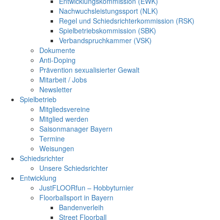
Entwicklungskommission (EWK)
Nachwuchsleistungssport (NLK)
Regel und Schiedsrichterkommission (RSK)
Spielbetriebskommission (SBK)
Verbandspruchkammer (VSK)
Dokumente
Anti-Doping
Prävention sexualisierter Gewalt
Mitarbeit / Jobs
Newsletter
Spielbetrieb
Mitgliedsvereine
Mitglied werden
Saisonmanager Bayern
Termine
Weisungen
Schiedsrichter
Unsere Schiedsrichter
Entwicklung
JustFLOORfun – Hobbyturnier
Floorballsport in Bayern
Bandenverleih
Street Floorball