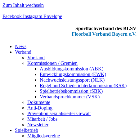
Zum Inhalt wechseln
Facebook
Instagram
Envelope
Sportfachverband des BLSV
Floorball Verband Bayern e.V.
News
Verband
Vorstand
Kommissionen / Gremien
Ausbildungskommission (ABK)
Entwicklungskommission (EWK)
Nachwuchsleistungssport (NLK)
Regel und Schiedsrichterkommission (RSK)
Spielbetriebskommission (SBK)
Verbandspruchkammer (VSK)
Dokumente
Anti-Doping
Prävention sexualisierter Gewalt
Mitarbeit / Jobs
Newsletter
Spielbetrieb
Mitgliedsvereine