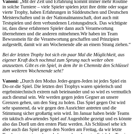
Vanoni:
„Mit der Zeit und Erfahrung kommt immer mehr Routine
in solche Turniere – viele Spieler spielen jetzt ihre dritte oder sogar
vierte Trophy, haben Erfahrungen in Süddeutschen und Deutschen
Meisterschaften und in der Nationalmannschaft, dort auch mit
Testspielen und dem verbundenen Leistungsdruck. Das wichtigste
ist, dass diese erfahrenen Spieler dann auch Verantwortung
übernehmen und die anderen mitnehmen.Wir haben im Team
Bewusstsein für die Verantwortung geschaffen und Prinzipien
aufgestellt, damit wir am Wochenende alle an einem Strang ziehen.“
Bei der letzten Trophy bot sich ein paar Mal die Möglichkeit, aus
eigener Kraft doch nochmal zum Sprung nach weiter oben
anzusetzen. Gibt es ein Spiel, in dem ihr in Chemnitz den Schlüssel
zum weiteren Wochenende seht?
Vanoni:
„Durch den Modus Jeder-gegen-Jeden ist jedes Spiel ein
Do-or-die Spiel. Die letzten drei Trophys waren spielerisch und
ergebnistechnisch extrem nah beieinander und so wird es vermutlich
auch diesmal sein. Wir werden gegen jeden Gegner an unsere
Grenzen gehen, um den Sieg zu holen. Das Spiel gegen Ost wird
sehr spannend, da wir gegen den Ausrichter antreten und die
Stimmung sicher großartig sein wird. Im Januar haben beide Teams
ein taktisch abwartendes Spiel auf Augenhöhe gezeigt und es könnte
also das Duell um den ersten Platz werden. Als Schlüssel sehe ich
aber auch das Spiel gegen den Norden am Freitag, da wir letzte