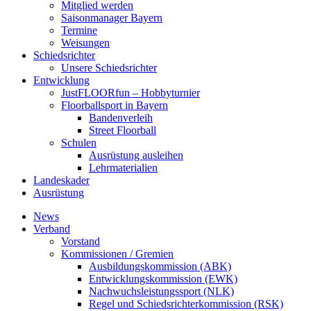
Mitglied werden
Saisonmanager Bayern
Termine
Weisungen
Schiedsrichter
Unsere Schiedsrichter
Entwicklung
JustFLOORfun – Hobbyturnier
Floorballsport in Bayern
Bandenverleih
Street Floorball
Schulen
Ausrüstung ausleihen
Lehrmaterialien
Landeskader
Ausrüstung
News
Verband
Vorstand
Kommissionen / Gremien
Ausbildungskommission (ABK)
Entwicklungskommission (EWK)
Nachwuchsleistungssport (NLK)
Regel und Schiedsrichterkommission (RSK)