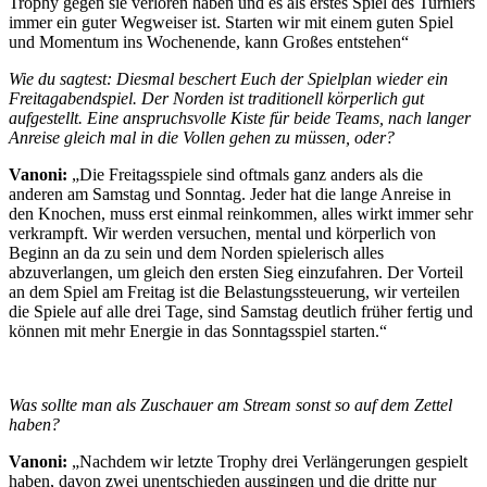
Trophy gegen sie verloren haben und es als erstes Spiel des Turniers
immer ein guter Wegweiser ist. Starten wir mit einem guten Spiel
und Momentum ins Wochenende, kann Großes entstehen“
Wie du sagtest: Diesmal beschert Euch der Spielplan wieder ein
Freitagabendspiel. Der Norden ist traditionell körperlich gut
aufgestellt. Eine anspruchsvolle Kiste für beide Teams, nach langer
Anreise gleich mal in die Vollen gehen zu müssen, oder?
Vanoni:
„Die Freitagsspiele sind oftmals ganz anders als die
anderen am Samstag und Sonntag. Jeder hat die lange Anreise in
den Knochen, muss erst einmal reinkommen, alles wirkt immer sehr
verkrampft. Wir werden versuchen, mental und körperlich von
Beginn an da zu sein und dem Norden spielerisch alles
abzuverlangen, um gleich den ersten Sieg einzufahren. Der Vorteil
an dem Spiel am Freitag ist die Belastungssteuerung, wir verteilen
die Spiele auf alle drei Tage, sind Samstag deutlich früher fertig und
können mit mehr Energie in das Sonntagsspiel starten.“
Was sollte man als Zuschauer am Stream sonst so auf dem Zettel
haben?
Vanoni:
„Nachdem wir letzte Trophy drei Verlängerungen gespielt
haben, davon zwei unentschieden ausgingen und die dritte nur