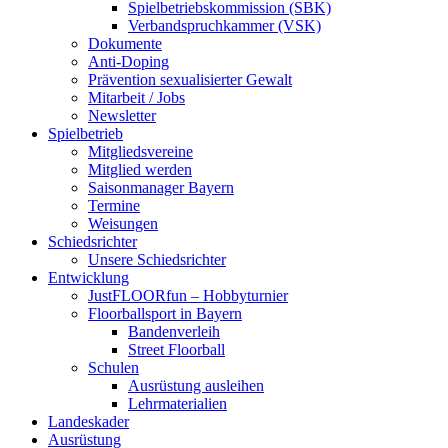
Spielbetriebskommission (SBK)
Verbandspruchkammer (VSK)
Dokumente
Anti-Doping
Prävention sexualisierter Gewalt
Mitarbeit / Jobs
Newsletter
Spielbetrieb
Mitgliedsvereine
Mitglied werden
Saisonmanager Bayern
Termine
Weisungen
Schiedsrichter
Unsere Schiedsrichter
Entwicklung
JustFLOORfun – Hobbyturnier
Floorballsport in Bayern
Bandenverleih
Street Floorball
Schulen
Ausrüstung ausleihen
Lehrmaterialien
Landeskader
Ausrüstung