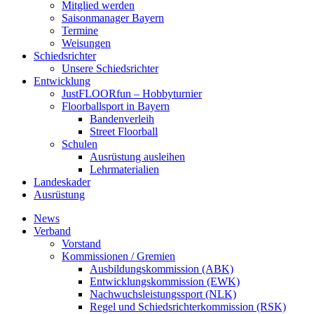
Mitglied werden
Saisonmanager Bayern
Termine
Weisungen
Schiedsrichter
Unsere Schiedsrichter
Entwicklung
JustFLOORfun – Hobbyturnier
Floorballsport in Bayern
Bandenverleih
Street Floorball
Schulen
Ausrüstung ausleihen
Lehrmaterialien
Landeskader
Ausrüstung
News
Verband
Vorstand
Kommissionen / Gremien
Ausbildungskommission (ABK)
Entwicklungskommission (EWK)
Nachwuchsleistungssport (NLK)
Regel und Schiedsrichterkommission (RSK)