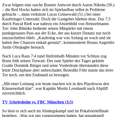
Zwar folgten eine rasche Bonner Antwort durch Aaron Niketta (50.)
– die Red Hocks hatten sich im Spielaufbau selbst in Probleme
gebracht –, dann verkürzte Lucas Grünewald (51.) bei einer
Kauferinger Unterzahl. Doch die Gastgeber blieben dran. Das 7:3
durch Pascal Rieß war nahezu ein Abziehbild von Heinzelmanns
Tor: John Blümke bediente seinen Mitspieler mit einem
punktgenauen Pass aus der Ecke, der aus kurzer Distanz nur noch
einzuschieben blieb. „Kaufering war von Anfang an wach und sie
haben ihre Chancen eiskalt genutzt“, kommentierte Bonns Angreifer
Justin Obojiagbe hernach.
Nach Luca Raus 7:4 rund fünfeinhalb Minuten vor Schluss zog
Bonn früh seinen Torwart. Der zum Spieler des Tages gekürte
Goalie Dominik Bürger und seine Vorderleute überstanden diese
letzte Druckphase aber unbeschadet; Benedikt Föhr nutzte das leere
Tor noch, um den Endstand zu besorgen.
„Mit einer Leistung wie heute machen wir in den Playdowns den
Klassenerhalt klar“, war Kapitän Moritz Leonhardt nach Abpfiff
zuversichtlich.
TV Schriesheim vs. FBC München (3:5)
So lässt es sich auch im Abstiegskampf und im Pokalviertelfinale
bestehen: „Was wir uns vorgenommen hatten, hat sensationell