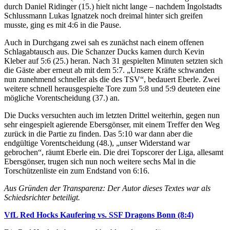
durch Daniel Ridinger (15.) hielt nicht lange – nachdem Ingolstadts
Schlussmann Lukas Ignatzek noch dreimal hinter sich greifen
musste, ging es mit 4:6 in die Pause.
Auch in Durchgang zwei sah es zunächst nach einem offenen
Schlagabtausch aus. Die Schanzer Ducks kamen durch Kevin
Kleber auf 5:6 (25.) heran. Nach 31 gespielten Minuten setzten sich
die Gäste aber erneut ab mit dem 5:7. „Unsere Kräfte schwanden
nun zunehmend schneller als die des TSV“, bedauert Eberle. Zwei
weitere schnell herausgespielte Tore zum 5:8 und 5:9 deuteten eine
mögliche Vorentscheidung (37.) an.
Die Ducks versuchten auch im letzten Drittel weiterhin, gegen nun
sehr eingespielt agierende Ebersgönser, mit einem Treffer den Weg
zurück in die Partie zu finden. Das 5:10 war dann aber die
endgültige Vorentscheidung (48.), „unser Widerstand war
gebrochen“, räumt Eberle ein. Die drei Topscorer der Liga, allesamt
Ebersgönser, trugen sich nun noch weitere sechs Mal in die
Torschützenliste ein zum Endstand von 6:16.
Aus Gründen der Transparenz: Der Autor dieses Textes war als
Schiedsrichter beteiligt.
VfL Red Hocks Kaufering vs. SSF Dragons Bonn (8:4)