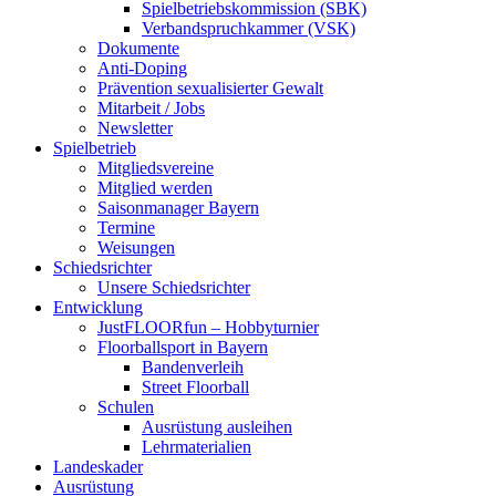
Spielbetriebskommission (SBK)
Verbandspruchkammer (VSK)
Dokumente
Anti-Doping
Prävention sexualisierter Gewalt
Mitarbeit / Jobs
Newsletter
Spielbetrieb
Mitgliedsvereine
Mitglied werden
Saisonmanager Bayern
Termine
Weisungen
Schiedsrichter
Unsere Schiedsrichter
Entwicklung
JustFLOORfun – Hobbyturnier
Floorballsport in Bayern
Bandenverleih
Street Floorball
Schulen
Ausrüstung ausleihen
Lehrmaterialien
Landeskader
Ausrüstung