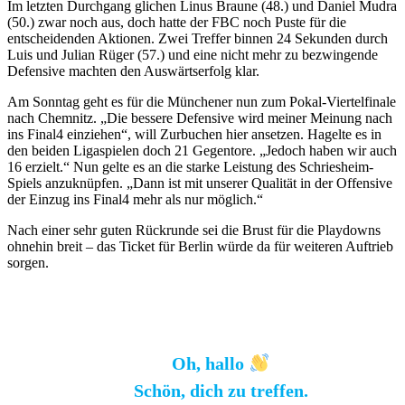
Im letzten Durchgang glichen Linus Braune (48.) und Daniel Mudra
(50.) zwar noch aus, doch hatte der FBC noch Puste für die
entscheidenden Aktionen. Zwei Treffer binnen 24 Sekunden durch
Luis und Julian Rüger (57.) und eine nicht mehr zu bezwingende
Defensive machten den Auswärtserfolg klar.
Am Sonntag geht es für die Münchener nun zum Pokal-Viertelfinale
nach Chemnitz. „Die bessere Defensive wird meiner Meinung nach
ins Final4 einziehen“, will Zurbuchen hier ansetzen. Hagelte es in
den beiden Ligaspielen doch 21 Gegentore. „Jedoch haben wir auch
16 erzielt.“ Nun gelte es an die starke Leistung des Schriesheim-
Spiels anzuknüpfen. „Dann ist mit unserer Qualität in der Offensive
der Einzug ins Final4 mehr als nur möglich.“
Nach einer sehr guten Rückrunde sei die Brust für die Playdowns
ohnehin breit – das Ticket für Berlin würde da für weiteren Auftrieb
sorgen.
Oh, hallo
Schön, dich zu treffen.