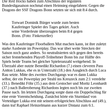
Die Red Hocks haben zum Abschluss der regulären
Bundesligasaison nochmal einen Heimsieg eingefahren: Gegen die
Dragons der SSF Dragons Bonn setzten sie sich mit 8:4 durch.
Torwart Dominik Bürger wurde zum besten
Kauferinger Spieler des Tages gekürt. Auch
seine Vorderleute überzeugten beim 8:4 gegen
Bonn. (Foto: Finkenzeller)
Was den Kauferinger Floorballern Mut machen kann, ist ihre zuletzt
starke Ausbeute im Powerplay. Das war über weite Strecken der
Saison noch ganz anders. So neutralisierten sich gegen den bereits
sicher feststehenden Playoff-Teilnehmer Bonn bis zur Hälfte des
Spiels beide Teams bei gleicher Spieleranzahl weitgehend. In
Überzahl aber nutzte Benedikt Richardon (7.) einen cleveren Pass
Antton Lukkas, ehe es in Unterzahl (18.) den Ausgleich durch Luca
Rau setzte. Mitte des zweiten Durchgangs war es dann Lukka
selbst, der ein Powerplay per Strahl ins Kreuzeck zum 2:1 veredelte
(33.). Benedikt Föhr (35.) aus dem Gestocher und Moritz Leonhardt
(37.) nach Balleroberung Richardons legten noch bis zur zweiten
Pause nach. Im letzten Durchgang sorgte dann ein Doppelschlag für
eine erste Vorentscheidung. Zunächst hörte ein Sturmlauf von
Verteidiger Lukka erst mit seinem erfolgreichen Abschluss auf (49.),
dann traf Raphael Heinzelmann aus kurzer Distanz zum 6:1.