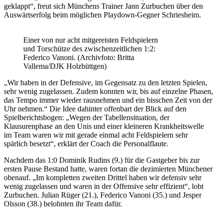
geklappt“, freut sich Münchens Trainer Jann Zurbuchen über den
Auswärtserfolg beim möglichen Playdown-Gegner Schriesheim.
Einer von nur acht mitgereisten Feldspielern
und Torschütze des zwischenzeitlichen 1:2:
Federico Vanoni. (Archivfoto: Britta
Vallema/DJK Holzbüttgen)
„Wir haben in der Defensive, im Gegensatz zu den letzten Spielen,
sehr wenig zugelassen. Zudem konnten wir, bis auf einzelne Phasen,
das Tempo immer wieder rausnehmen und ein bisschen Zeit von der
Uhr nehmen.“ Die Idee dahinter offenbart der Blick auf den
Spielberichtsbogen: „Wegen der Tabellensituation, der
Klausurenphase an den Unis und einer kleineren Krankheitswelle
im Team waren wir mit gerade einmal acht Feldspielern sehr
spärlich besetzt“, erklärt der Coach die Personalflaute.
Nachdem das 1:0 Dominik Rudins (9.) für die Gastgeber bis zur
ersten Pause Bestand hatte, waren fortan die dezimierten Münchener
obenauf. „Im kompletten zweiten Drittel haben wir defensiv sehr
wenig zugelassen und waren in der Offensive sehr effizient“, lobt
Zurbuchen. Julian Rüger (21.), Federico Vanoni (35.) und Jesper
Olsson (38.) belohnten ihr Team dafür.