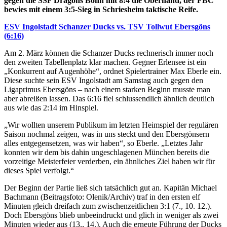
gegen die SSF Dragons Bonn mit 8:4 die Oberhand, der FBC
bewies mit einem 3:5-Sieg in Schriesheim taktische Reife.
ESV Ingolstadt Schanzer Ducks vs. TSV Tollwut Ebersgöns
(6:16)
Am 2. März können die Schanzer Ducks rechnerisch immer noch
den zweiten Tabellenplatz klar machen. Gegner Erlensee ist ein
„Konkurrent auf Augenhöhe“, ordnet Spielertrainer Max Eberle ein.
Diese suchte sein ESV Ingolstadt am Samstag auch gegen den
Ligaprimus Ebersgöns – nach einem starken Beginn musste man
aber abreißen lassen. Das 6:16 fiel schlussendlich ähnlich deutlich
aus wie das 2:14 im Hinspiel.
„Wir wollten unserem Publikum im letzten Heimspiel der regulären
Saison nochmal zeigen, was in uns steckt und den Ebersgönsern
alles entgegensetzen, was wir haben“, so Eberle. „Letztes Jahr
konnten wir dem bis dahin ungeschlagenen München bereits die
vorzeitige Meisterfeier verderben, ein ähnliches Ziel haben wir für
dieses Spiel verfolgt.“
Der Beginn der Partie ließ sich tatsächlich gut an. Kapitän Michael
Bachmann (Beitragsfoto: Olenik/Archiv) traf in den ersten elf
Minuten gleich dreifach zum zwischenzeitlichen 3:1 (7., 10. 12.).
Doch Ebersgöns blieb unbeeindruckt und glich in weniger als zwei
Minuten wieder aus (13., 14.). Auch die erneute Führung der Ducks