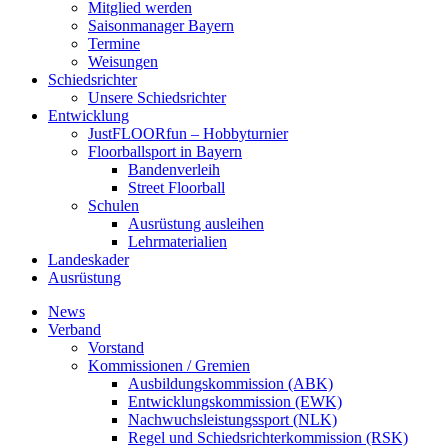
Mitglied werden
Saisonmanager Bayern
Termine
Weisungen
Schiedsrichter
Unsere Schiedsrichter
Entwicklung
JustFLOORfun – Hobbyturnier
Floorballsport in Bayern
Bandenverleih
Street Floorball
Schulen
Ausrüstung ausleihen
Lehrmaterialien
Landeskader
Ausrüstung
News
Verband
Vorstand
Kommissionen / Gremien
Ausbildungskommission (ABK)
Entwicklungskommission (EWK)
Nachwuchsleistungssport (NLK)
Regel und Schiedsrichterkommission (RSK)