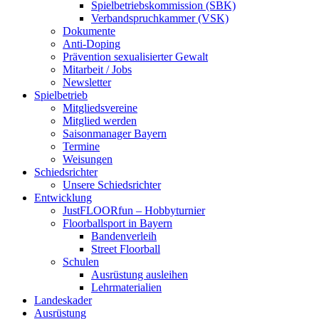
Spielbetriebskommission (SBK)
Verbandspruchkammer (VSK)
Dokumente
Anti-Doping
Prävention sexualisierter Gewalt
Mitarbeit / Jobs
Newsletter
Spielbetrieb
Mitgliedsvereine
Mitglied werden
Saisonmanager Bayern
Termine
Weisungen
Schiedsrichter
Unsere Schiedsrichter
Entwicklung
JustFLOORfun – Hobbyturnier
Floorballsport in Bayern
Bandenverleih
Street Floorball
Schulen
Ausrüstung ausleihen
Lehrmaterialien
Landeskader
Ausrüstung