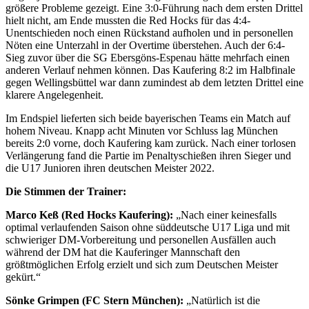
größere Probleme gezeigt. Eine 3:0-Führung nach dem ersten Drittel
hielt nicht, am Ende mussten die Red Hocks für das 4:4-
Unentschieden noch einen Rückstand aufholen und in personellen
Nöten eine Unterzahl in der Overtime überstehen. Auch der 6:4-
Sieg zuvor über die SG Ebersgöns-Espenau hätte mehrfach einen
anderen Verlauf nehmen können. Das Kaufering 8:2 im Halbfinale
gegen Wellingsbüttel war dann zumindest ab dem letzten Drittel eine
klarere Angelegenheit.
Im Endspiel lieferten sich beide bayerischen Teams ein Match auf
hohem Niveau. Knapp acht Minuten vor Schluss lag München
bereits 2:0 vorne, doch Kaufering kam zurück. Nach einer torlosen
Verlängerung fand die Partie im Penaltyschießen ihren Sieger und
die U17 Junioren ihren deutschen Meister 2022.
Die Stimmen der Trainer:
Marco Keß (Red Hocks Kaufering):
„Nach einer keinesfalls
optimal verlaufenden Saison ohne süddeutsche U17 Liga und mit
schwieriger DM-Vorbereitung und personellen Ausfällen auch
während der DM hat die Kauferinger Mannschaft den
größtmöglichen Erfolg erzielt und sich zum Deutschen Meister
gekürt.“
Sönke Grimpen (FC Stern München):
„Natürlich ist die