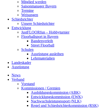
Mitglied werden
Saisonmanager Bayern
Termine
Weisungen
Schiedsrichter
Unsere Schiedsrichter
Entwicklung
JustFLOORfun – Hobbyturnier
Floorballsport in Bayern
Bandenverleih
Street Floorball
Schulen
Ausrüstung ausleihen
Lehrmaterialien
Landeskader
Ausrüstung
News
Verband
Vorstand
Kommissionen / Gremien
Ausbildungskommission (ABK)
Entwicklungskommission (EWK)
Nachwuchsleistungssport (NLK)
Regel und Schiedsrichterkommission (RSK)