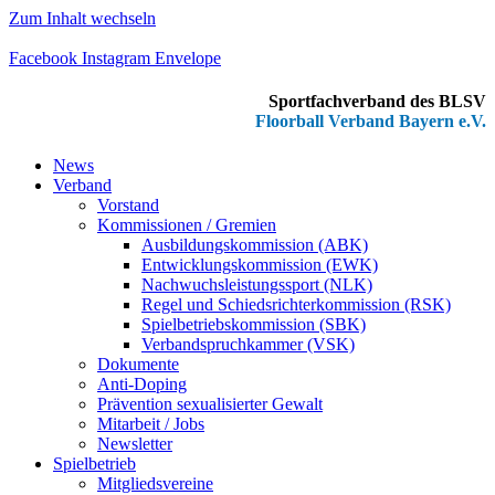
Zum Inhalt wechseln
Facebook
Instagram
Envelope
Sportfachverband des BLSV
Floorball Verband Bayern e.V.
News
Verband
Vorstand
Kommissionen / Gremien
Ausbildungskommission (ABK)
Entwicklungskommission (EWK)
Nachwuchsleistungssport (NLK)
Regel und Schiedsrichterkommission (RSK)
Spielbetriebskommission (SBK)
Verbandspruchkammer (VSK)
Dokumente
Anti-Doping
Prävention sexualisierter Gewalt
Mitarbeit / Jobs
Newsletter
Spielbetrieb
Mitgliedsvereine