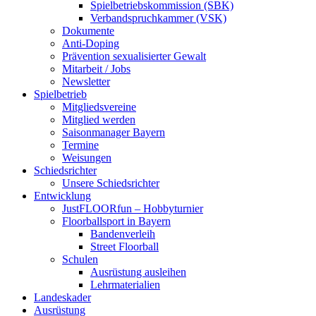
Spielbetriebskommission (SBK)
Verbandspruchkammer (VSK)
Dokumente
Anti-Doping
Prävention sexualisierter Gewalt
Mitarbeit / Jobs
Newsletter
Spielbetrieb
Mitgliedsvereine
Mitglied werden
Saisonmanager Bayern
Termine
Weisungen
Schiedsrichter
Unsere Schiedsrichter
Entwicklung
JustFLOORfun – Hobbyturnier
Floorballsport in Bayern
Bandenverleih
Street Floorball
Schulen
Ausrüstung ausleihen
Lehrmaterialien
Landeskader
Ausrüstung