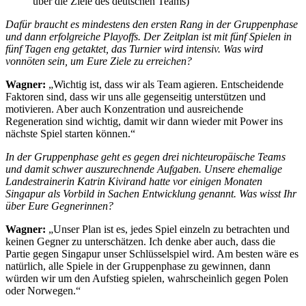
über die Ziele des deutschen Teams)
Dafür braucht es mindestens den ersten Rang in der Gruppenphase
und dann erfolgreiche Playoffs. Der Zeitplan ist mit fünf Spielen in
fünf Tagen eng getaktet, das Turnier wird intensiv. Was wird
vonnöten sein, um Eure Ziele zu erreichen?
Wagner:
„Wichtig ist, dass wir als Team agieren. Entscheidende
Faktoren sind, dass wir uns alle gegenseitig unterstützen und
motivieren. Aber auch Konzentration und ausreichende
Regeneration sind wichtig, damit wir dann wieder mit Power ins
nächste Spiel starten können.“
In der Gruppenphase geht es gegen drei nichteuropäische Teams
und damit schwer auszurechnende Aufgaben. Unsere ehemalige
Landestrainerin Katrin Kivirand hatte vor einigen Monaten
Singapur als Vorbild in Sachen Entwicklung genannt. Was wisst Ihr
über Eure Gegnerinnen?
Wagner:
„Unser Plan ist es, jedes Spiel einzeln zu betrachten und
keinen Gegner zu unterschätzen. Ich denke aber auch, dass die
Partie gegen Singapur unser Schlüsselspiel wird. Am besten wäre es
natürlich, alle Spiele in der Gruppenphase zu gewinnen, dann
würden wir um den Aufstieg spielen, wahrscheinlich gegen Polen
oder Norwegen.“