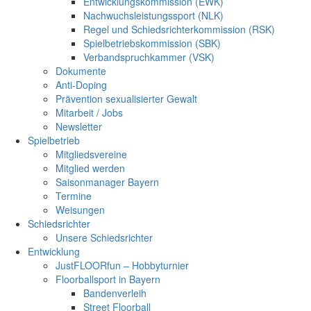
Entwicklungskommission (EWK)
Nachwuchsleistungssport (NLK)
Regel und Schiedsrichterkommission (RSK)
Spielbetriebskommission (SBK)
Verbandspruchkammer (VSK)
Dokumente
Anti-Doping
Prävention sexualisierter Gewalt
Mitarbeit / Jobs
Newsletter
Spielbetrieb
Mitgliedsvereine
Mitglied werden
Saisonmanager Bayern
Termine
Weisungen
Schiedsrichter
Unsere Schiedsrichter
Entwicklung
JustFLOORfun – Hobbyturnier
Floorballsport in Bayern
Bandenverleih
Street Floorball