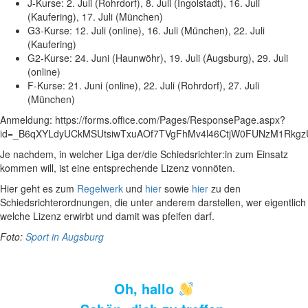
J-Kurse: 2. Juli (Rohrdorf), 8. Juli (Ingolstadt), 16. Juli
(Kaufering), 17. Juli (München)
G3-Kurse: 12. Juli (online), 16. Juli (München), 22. Juli
(Kaufering)
G2-Kurse: 24. Juni (Haunwöhr), 19. Juli (Augsburg), 29. Juli
(online)
F-Kurse: 21. Juni (online), 22. Juli (Rohrdorf), 27. Juli
(München)
Anmeldung: https://forms.office.com/Pages/ResponsePage.aspx?
id=_B6qXYLdyUCkMSUtsiwTxuAOf7TVgFhMv4l46CtjW0FUNzM1Rkg
Je nachdem, in welcher Liga der/die Schiedsrichter:in zum Einsatz
kommen will, ist eine entsprechende Lizenz vonnöten.
Hier geht es zum
Regelwerk
und
hier
sowie
hier
zu den
Schiedsrichterordnungen, die unter anderem darstellen, wer eigentlich
welche Lizenz erwirbt und damit was pfeifen darf.
Foto:
Sport in Augsburg
Oh, hallo