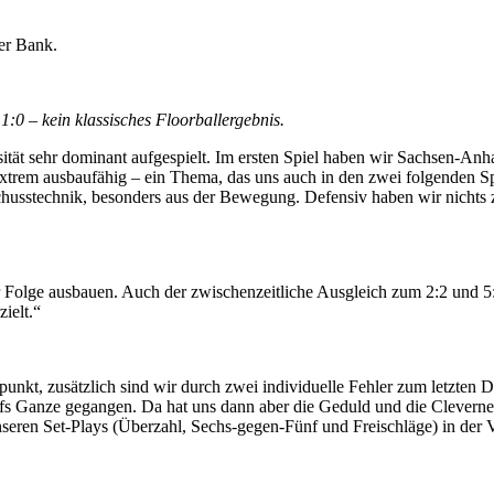
er Bank.
 1:0 – kein klassisches Floorballergebnis.
ät sehr dominant aufgespielt. Im ersten Spiel haben wir Sachsen-Anh
rem ausbaufähig – ein Thema, das uns auch in den zwei folgenden Spie
 Schusstechnik, besonders aus der Bewegung. Defensiv haben wir nichts
 Folge ausbauen. Auch der zwischenzeitliche Ausgleich zum 2:2 und 5:
ielt.“
t, zusätzlich sind wir durch zwei individuelle Fehler zum letzten Dr
s Ganze gegangen. Da hat uns dann aber die Geduld und die Clevernes
seren Set-Plays (Überzahl, Sechs-gegen-Fünf und Freischläge) in der V