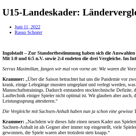
U15-Landeskader: Ländervergle
Juni 11, 2022
Rasso Schorer
Ingolstadt – Zur Standortbestimmung haben sich die Auswahle
Mit 1:0 und 6:5 n.V. sowie 2:4 endeten die drei Vergleiche. Im 
Servus Maximilian, fangen wir mal von vorne an: Wie waren die Vorz
Krammer:
„Über die Saison betrachtet hat uns die Pandemie vor zwe
krank, einige Lehrgänge mussten umgeplant und verlegt werden, was e
Mannschaftstrainings. Dadurch entstanden stocktechnische Defizite, di
Lauftechnik einiger Spieler nicht optimal ist. Wir glauben aber auch,
Leistungssprung attestieren.“
Die Vergleiche mit Sachsen-Anhalt haben nun ja schon eine gewisse T
Krammer:
„Nachdem wir dieses Jahr einen neuen Kader aus Spielern
Sachsen-Anhalt ist als Gegner aber immer top eingestellt, viele Spie
gewonnen, die Spiele waren aber trotzdem stets knapp.“