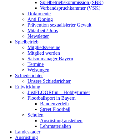
Spielbetriebskommission (SBK)
Verbandspruchkammer (VSK)
Dokumente
Anti-Doping
Prävention sexualisierter Gewalt
Mitarbeit / Jobs
Newsletter
Spielbetrieb
Mitgliedsvereine
Mitglied werden
Saisonmanager Bayern
Termine
Weisungen
Schiedsrichter
Unsere Schiedsrichter
Entwicklung
JustFLOORfun – Hobbyturnier
Floorballsport in Bayern
Bandenverleih
Street Floorball
Schulen
Ausrüstung ausleihen
Lehrmaterialien
Landeskader
Ausrüstung