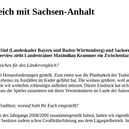
ich mit Sachsen-Anhalt
n Süd (Landeskader Bayern und Baden-Württemberg) und Sachsen
Interview zieht Landestrainer Maximilian Krammer ein Zwischenfazi
eichen für den Ländervergleich?
i Herausforderungen gestellt. Zum einen war die Planbarkeit der Trai
benso zu Ausfällen im Kader geführt hat. Die weitaus größere, weil auc
e wir weiterhin schleunigst aufholen müssen. Dieser Eindruck hat sich 
 dass die Spieler zusammen mit ihren Vereinstrainern im Laufe der Saiso
radition; worauf habt Ihr Euch eingestellt?
 des Jahrgangs 2008/2009 zusammengestellt haben, hatten wir eigentl
ler besitzen zudem schon Großfelderfahrung aus dem Ligaspielbetrieb. 