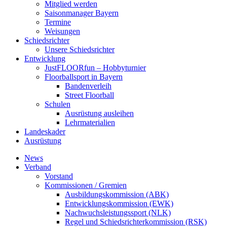
Mitglied werden
Saisonmanager Bayern
Termine
Weisungen
Schiedsrichter
Unsere Schiedsrichter
Entwicklung
JustFLOORfun – Hobbyturnier
Floorballsport in Bayern
Bandenverleih
Street Floorball
Schulen
Ausrüstung ausleihen
Lehrmaterialien
Landeskader
Ausrüstung
News
Verband
Vorstand
Kommissionen / Gremien
Ausbildungskommission (ABK)
Entwicklungskommission (EWK)
Nachwuchsleistungssport (NLK)
Regel und Schiedsrichterkommission (RSK)