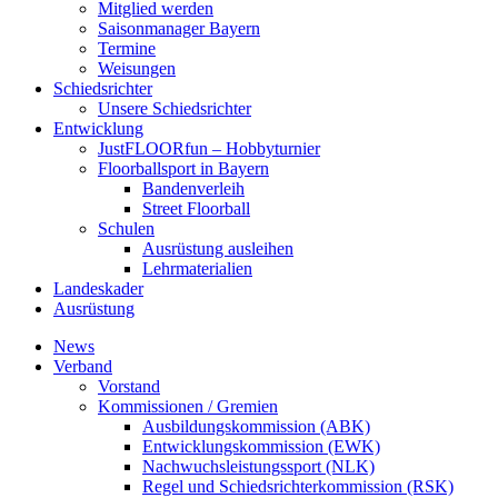
Mitglied werden
Saisonmanager Bayern
Termine
Weisungen
Schiedsrichter
Unsere Schiedsrichter
Entwicklung
JustFLOORfun – Hobbyturnier
Floorballsport in Bayern
Bandenverleih
Street Floorball
Schulen
Ausrüstung ausleihen
Lehrmaterialien
Landeskader
Ausrüstung
News
Verband
Vorstand
Kommissionen / Gremien
Ausbildungskommission (ABK)
Entwicklungskommission (EWK)
Nachwuchsleistungssport (NLK)
Regel und Schiedsrichterkommission (RSK)