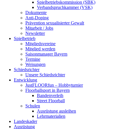
Spielbetriebskommission (SBK)
Verbandspruchkammer (VSK)
Dokumente
Anti-Doping
Prävention sexualisierter Gewalt
Mitarbeit / Jobs
Newsletter
Spielbetrieb
Mitgliedsvereine
Mitglied werden
Saisonmanager Bayern
Termine
Weisungen
Schiedsrichter
Unsere Schiedsrichter
Entwicklung
JustFLOORfun – Hobbyturnier
Floorballsport in Bayern
Bandenverleih
Street Floorball
Schulen
Ausrüstung ausleihen
Lehrmaterialien
Landeskader
Ausrüstung