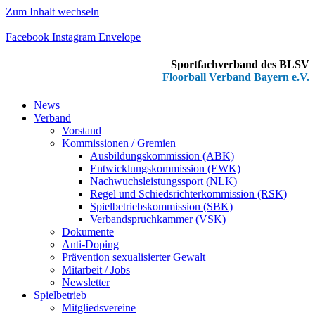
Zum Inhalt wechseln
Facebook
Instagram
Envelope
Sportfachverband des BLSV
Floorball Verband Bayern e.V.
News
Verband
Vorstand
Kommissionen / Gremien
Ausbildungskommission (ABK)
Entwicklungskommission (EWK)
Nachwuchsleistungssport (NLK)
Regel und Schiedsrichterkommission (RSK)
Spielbetriebskommission (SBK)
Verbandspruchkammer (VSK)
Dokumente
Anti-Doping
Prävention sexualisierter Gewalt
Mitarbeit / Jobs
Newsletter
Spielbetrieb
Mitgliedsvereine