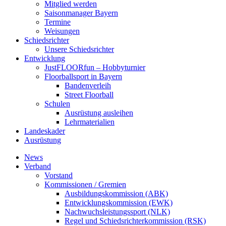
Mitglied werden
Saisonmanager Bayern
Termine
Weisungen
Schiedsrichter
Unsere Schiedsrichter
Entwicklung
JustFLOORfun – Hobbyturnier
Floorballsport in Bayern
Bandenverleih
Street Floorball
Schulen
Ausrüstung ausleihen
Lehrmaterialien
Landeskader
Ausrüstung
News
Verband
Vorstand
Kommissionen / Gremien
Ausbildungskommission (ABK)
Entwicklungskommission (EWK)
Nachwuchsleistungssport (NLK)
Regel und Schiedsrichterkommission (RSK)