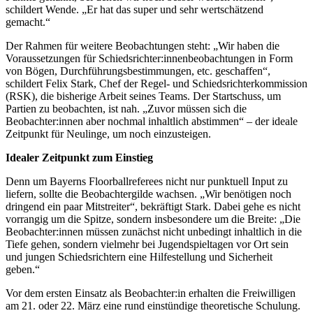
schildert Wende. „Er hat das super und sehr wertschätzend
gemacht.“
Der Rahmen für weitere Beobachtungen steht: „Wir haben die
Voraussetzungen für Schiedsrichter:innenbeobachtungen in Form
von Bögen, Durchführungsbestimmungen, etc. geschaffen“,
schildert Felix Stark, Chef der Regel- und Schiedsrichterkommission
(RSK), die bisherige Arbeit seines Teams. Der Startschuss, um
Partien zu beobachten, ist nah. „Zuvor müssen sich die
Beobachter:innen aber nochmal inhaltlich abstimmen“ – der ideale
Zeitpunkt für Neulinge, um noch einzusteigen.
Idealer Zeitpunkt zum Einstieg
Denn um Bayerns Floorballreferees nicht nur punktuell Input zu
liefern, sollte die Beobachtergilde wachsen. „Wir benötigen noch
dringend ein paar Mitstreiter“, bekräftigt Stark. Dabei gehe es nicht
vorrangig um die Spitze, sondern insbesondere um die Breite: „Die
Beobachter:innen müssen zunächst nicht unbedingt inhaltlich in die
Tiefe gehen, sondern vielmehr bei Jugendspieltagen vor Ort sein
und jungen Schiedsrichtern eine Hilfestellung und Sicherheit
geben.“
Vor dem ersten Einsatz als Beobachter:in erhalten die Freiwilligen
am 21. oder 22. März eine rund einstündige theoretische Schulung.