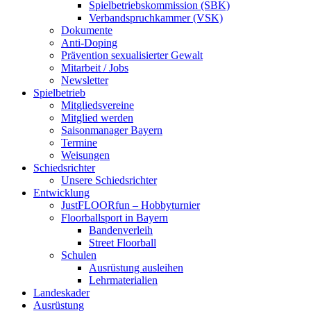
Spielbetriebskommission (SBK)
Verbandspruchkammer (VSK)
Dokumente
Anti-Doping
Prävention sexualisierter Gewalt
Mitarbeit / Jobs
Newsletter
Spielbetrieb
Mitgliedsvereine
Mitglied werden
Saisonmanager Bayern
Termine
Weisungen
Schiedsrichter
Unsere Schiedsrichter
Entwicklung
JustFLOORfun – Hobbyturnier
Floorballsport in Bayern
Bandenverleih
Street Floorball
Schulen
Ausrüstung ausleihen
Lehrmaterialien
Landeskader
Ausrüstung