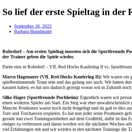
So lief der erste Spieltag in de
September 26, 2022
Barbara Brandmaier
Rohrdorf – Am ersten Spieltag mussten sich die Sportfreunde 
der Trainer geben die Spiele wieder.
Partie eins in Rohrdorf – VfL Red Hocks Kaufering II vs. Sportfreu
Marco Hagenauer (VfL Red Hocks Kaufering II):
Wir waren ein gu
spielbestimmende Team sein und das gelang uns auch. Wir hatten durch
kassiert haben, es hat uns dadurch gezeigt woran wir in Zukunft noc
Silke Hager (Sportfreunde Puchheim)
: Eigentlich waren wir person
einen weiteren Spieler am Start. Ein Sieg war eher unwahrscheinlic
Manche Positionen waren noch nicht festgelegt und da galt es dies aus
Tore und Torchancen erspielen. Es hat nun jeder seine Positionen ge
gerade mal zwei Trainingseinheiten auf dem Großfeld, dafür ist das E
einiges zu verbessern und daran werden wir die nächsten Wochen arbei
viel Erfahrungen mit und wir werden in den nächsten Trainings die Ta