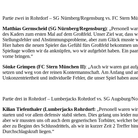
Partie zwei in Rohrdorf – SG Nürnberg/Regensburg vs. FC Stern Mü
Matthias Germscheid (SG Nürnberg/Regensburg)
: „Personell war
des Kaders zum ersten Mal auf dem Großfeld. Unser Ziel war, dass wir
Stellungsfehler und Abstimmungsprobleme, aber zum Glück musste wir
Hier haben die neuen Spieler das Gefühl fürs Großfeld bekommen und
Spieltage wollen wir da anknüpfen, wo wir aufgehört haben. Ein paar 
vorne bringen.“
Sönke Grimpen (FC Stern München II)
: „Auch wir waren gut aufg
setzen und weg von der reinen Kontermannschaft. Am Anfang und am 
Unkonzentriertheit und individuelle Fehler, die unser Spiel haben aus
Partie drei in Rohrdorf – Lumberjacks Rohrdorf vs. SG Augsburg/N
Kilian Tiefenthaler (Lumberjacks Rohrdorf:
„Personell waren wir 
starten und vor allem defensiv stabil stehen. Dies gelang uns leider 
aber wir mussten uns oft auch dem gegnerischen Torhüter, welcher b
aber zu Beginn des Schlussdrittels, als wir in kurzer Zeit 2 Treffer 
Durchschlagskraft liegen.“