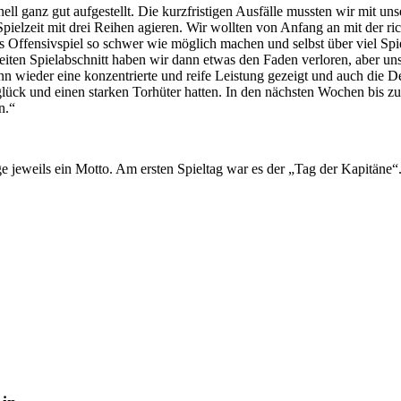
ll ganz gut aufgestellt. Die kurzfristigen Ausfälle mussten wir mit u
elzeit mit drei Reihen agieren. Wir wollten von Anfang an mit der ric
as Offensivspiel so schwer wie möglich machen und selbst über viel Sp
zweiten Spielabschnitt haben wir dann etwas den Faden verloren, aber 
n wieder eine konzentrierte und reife Leistung gezeigt und auch die 
lück und einen starken Torhüter hatten. In den nächsten Wochen bis z
n.“
age jeweils ein Motto. Am ersten Spieltag war es der „Tag der Kapitäne“