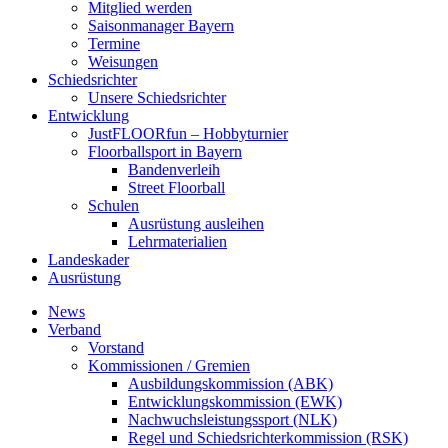
Mitglied werden
Saisonmanager Bayern
Termine
Weisungen
Schiedsrichter
Unsere Schiedsrichter
Entwicklung
JustFLOORfun – Hobbyturnier
Floorballsport in Bayern
Bandenverleih
Street Floorball
Schulen
Ausrüstung ausleihen
Lehrmaterialien
Landeskader
Ausrüstung
News
Verband
Vorstand
Kommissionen / Gremien
Ausbildungskommission (ABK)
Entwicklungskommission (EWK)
Nachwuchsleistungssport (NLK)
Regel und Schiedsrichterkommission (RSK)