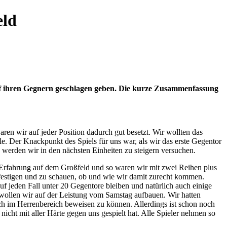
eld
f ihren Gegnern geschlagen geben. Die kurze Zusammenfassung
ren wir auf jeder Position dadurch gut besetzt. Wir wollten das
e. Der Knackpunkt des Spiels für uns war, als wir das erste Gegentor
 werden wir in den nächsten Einheiten zu steigern versuchen.
iel Erfahrung auf dem Großfeld und so waren wir mit zwei Reihen plus
festigen und zu schauen, ob und wie wir damit zurecht kommen.
uf jeden Fall unter 20 Gegentore bleiben und natürlich auch einige
e wollen wir auf der Leistung vom Samstag aufbauen. Wir hatten
ich im Herrenbereich beweisen zu können. Allerdings ist schon noch
icht mit aller Härte gegen uns gespielt hat. Alle Spieler nehmen so