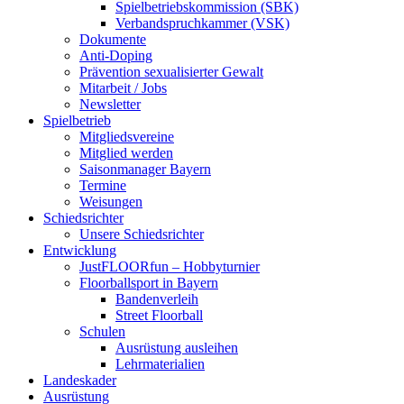
Spielbetriebskommission (SBK)
Verbandspruchkammer (VSK)
Dokumente
Anti-Doping
Prävention sexualisierter Gewalt
Mitarbeit / Jobs
Newsletter
Spielbetrieb
Mitgliedsvereine
Mitglied werden
Saisonmanager Bayern
Termine
Weisungen
Schiedsrichter
Unsere Schiedsrichter
Entwicklung
JustFLOORfun – Hobbyturnier
Floorballsport in Bayern
Bandenverleih
Street Floorball
Schulen
Ausrüstung ausleihen
Lehrmaterialien
Landeskader
Ausrüstung