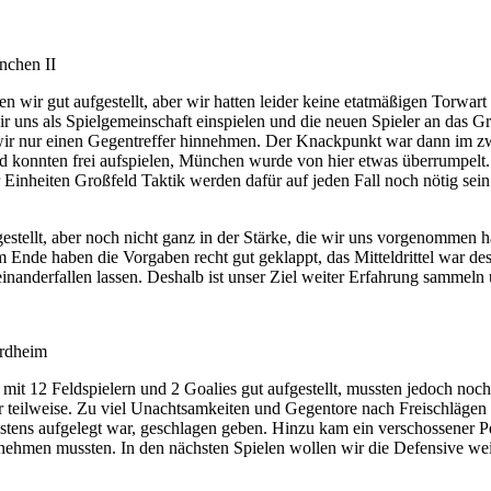
nchen II
en wir gut aufgestellt, aber wir hatten leider keine etatmäßigen Torwart
 uns als Spielgemeinschaft einspielen und die neuen Spieler an das Gr
 nur einen Gegentreffer hinnehmen. Der Knackpunkt war dann im zweiten
 konnten frei aufspielen, München wurde von hier etwas überrumpelt. 
Einheiten Großfeld Taktik werden dafür auf jeden Fall noch nötig sein
estellt, aber noch nicht ganz in der Stärke, die wir uns vorgenommen 
Ende haben die Vorgaben recht gut geklappt, das Mitteldrittel war d
einanderfallen lassen. Deshalb ist unser Ziel weiter Erfahrung sammeln
ordheim
mit 12 Feldspielern und 2 Goalies gut aufgestellt, mussten jedoch noch 
nur teilweise. Zu viel Unachtsamkeiten und Gegentore nach Freischlägen
estens aufgelegt war, geschlagen geben. Hinzu kam ein verschossener 
hinnehmen mussten. In den nächsten Spielen wollen wir die Defensive we