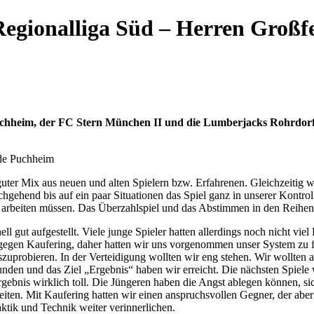
r Regionalliga Süd – Herren Großf
Puchheim, der FC Stern München II und die Lumberjacks Rohrdor
nde Puchheim
ter Mix aus neuen und alten Spielern bzw. Erfahrenen. Gleichzeitig wa
gehend bis auf ein paar Situationen das Spiel ganz in unserer Kontroll
h arbeiten müssen. Das Überzahlspiel und das Abstimmen in den Reihen
ell gut aufgestellt. Viele junge Spieler hatten allerdings noch nicht v
h gegen Kaufering, daher hatten wir uns vorgenommen unser System zu 
zuprobieren. In der Verteidigung wollten wir eng stehen. Wir wollten a
funden und das Ziel „Ergebnis“ haben wir erreicht. Die nächsten Spiel
rgebnis wirklich toll. Die Jüngeren haben die Angst ablegen können, s
ten. Mit Kaufering hatten wir einen anspruchsvollen Gegner, der aber n
ktik und Technik weiter verinnerlichen.