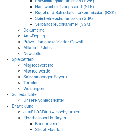
Entwicklungskommission (EWK)
Nachwuchsleistungssport (NLK)
Regel und Schiedsrichterkommission (RSK)
Spielbetriebskommission (SBK)
Verbandspruchkammer (VSK)
Dokumente
Anti-Doping
Prävention sexualisierter Gewalt
Mitarbeit / Jobs
Newsletter
Spielbetrieb
Mitgliedsvereine
Mitglied werden
Saisonmanager Bayern
Termine
Weisungen
Schiedsrichter
Unsere Schiedsrichter
Entwicklung
JustFLOORfun – Hobbyturnier
Floorballsport in Bayern
Bandenverleih
Street Floorball