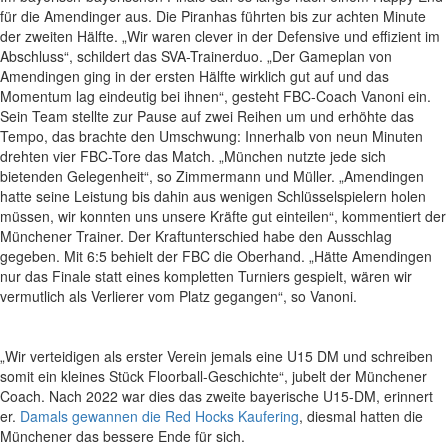
für die Amendinger aus. Die Piranhas führten bis zur achten Minute
der zweiten Hälfte. „Wir waren clever in der Defensive und effizient im
Abschluss“, schildert das SVA-Trainerduo. „Der Gameplan von
Amendingen ging in der ersten Hälfte wirklich gut auf und das
Momentum lag eindeutig bei ihnen“, gesteht FBC-Coach Vanoni ein.
Sein Team stellte zur Pause auf zwei Reihen um und erhöhte das
Tempo, das brachte den Umschwung: Innerhalb von neun Minuten
drehten vier FBC-Tore das Match. „München nutzte jede sich
bietenden Gelegenheit“, so Zimmermann und Müller. „Amendingen
hatte seine Leistung bis dahin aus wenigen Schlüsselspielern holen
müssen, wir konnten uns unsere Kräfte gut einteilen“, kommentiert der
Münchener Trainer. Der Kraftunterschied habe den Ausschlag
gegeben. Mit 6:5 behielt der FBC die Oberhand. „Hätte Amendingen
nur das Finale statt eines kompletten Turniers gespielt, wären wir
vermutlich als Verlierer vom Platz gegangen“, so Vanoni.
„Wir verteidigen als erster Verein jemals eine U15 DM und schreiben
somit ein kleines Stück Floorball-Geschichte“, jubelt der Münchener
Coach. Nach 2022 war dies das zweite bayerische U15-DM, erinnert
er.
Damals gewannen die Red Hocks Kaufering
, diesmal hatten die
Münchener das bessere Ende für sich.