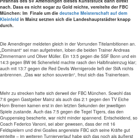
Piranhas des SV Amendingen dieses Kunststück dann direkt
nach. Dass es nicht sogar zu Gold reichte, vereitelte der FBC
München: Im Finale um die
deutsche Meisterschaft auf dem
Kleinfeld
in Mainz setzten sich die Landeshauptstädter knapp
durch.
Die Amendinger meldeten gleich in der Vorrunden Titelambitionen an.
„Dominant“ sei man aufgetreten, loben die beiden Trainer Andreas
Zimmermann und Oliver Müller. Ein 13:5 gegen die SSF Bonn und ein
14:3 gegen BW 96 Schenefeld machte rasch den Halbfinaleinzug klar;
auch mit 13:7 gegen die Red Devils Wernigerode ließ der SVA nichts
anbrennen. „Das war schon souverän“, freut sich das Trainerteam.
Mehr zu strecken hatte sich derweil der FBC München. Sowohl das
7:6 gegen Gastgeber Mainz als auch das 2:1 gegen den TV Eiche
Horn Bremen kamen erst in den letzten Sekunden der jeweiligen
Spiele zustande. Auch das 7:5 gegen die Tegel Tigers, das den
Gruppensieg bescherte, war nicht minder spannend. Entscheidend, so
Coach Federico Vanoni, sei aber gewesen, dass der mit 16
Feldspielern und drei Goalies angereiste FBC sich seine Kräfte gut
einteilte – im weiteren Turnierverlauf habe sich das noch als äußerst