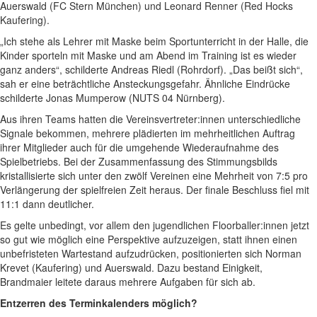
Auerswald (FC Stern München) und Leonard Renner (Red Hocks
Kaufering).
„Ich stehe als Lehrer mit Maske beim Sportunterricht in der Halle, die
Kinder sporteln mit Maske und am Abend im Training ist es wieder
ganz anders“, schilderte Andreas Riedl (Rohrdorf). „Das beißt sich“,
sah er eine beträchtliche Ansteckungsgefahr. Ähnliche Eindrücke
schilderte Jonas Mumperow (NUTS 04 Nürnberg).
Aus ihren Teams hatten die Vereinsvertreter:innen unterschiedliche
Signale bekommen, mehrere plädierten im mehrheitlichen Auftrag
ihrer Mitglieder auch für die umgehende Wiederaufnahme des
Spielbetriebs. Bei der Zusammenfassung des Stimmungsbilds
kristallisierte sich unter den zwölf Vereinen eine Mehrheit von 7:5 pro
Verlängerung der spielfreien Zeit heraus. Der finale Beschluss fiel mit
11:1 dann deutlicher.
Es gelte unbedingt, vor allem den jugendlichen Floorballer:innen jetzt
so gut wie möglich eine Perspektive aufzuzeigen, statt ihnen einen
unbefristeten Wartestand aufzudrücken, positionierten sich Norman
Krevet (Kaufering) und Auerswald. Dazu bestand Einigkeit,
Brandmaier leitete daraus mehrere Aufgaben für sich ab.
Entzerren des Terminkalenders möglich?