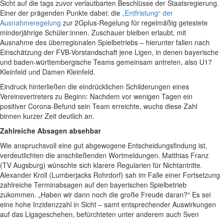
Sicht auf die tags zuvor verlautbarten Beschlüsse der Staatsregierung.
Einer der prägenden Punkte dabei: die
„Entfristung“ der
Ausnahmeregelung
zur 2Gplus-Regelung für regelmäßig getestete
minderjährige Schüler:innen. Zuschauer bleiben erlaubt, mit
Ausnahme des überregionalen Spielbetriebs – hierunter fallen nach
Einschätzung der FVB-Vorstandschaft jene Ligen, in denen bayerische
und baden-württembergische Teams gemeinsam antreten, also U17
Kleinfeld und Damen Kleinfeld.
Eindruck hinterließen die eindrücklichen Schilderungen eines
Vereinsvertreters zu Beginn: Nachdem vor wenigen Tagen ein
positiver Corona-Befund sein Team erreichte, wuchs diese Zahl
binnen kurzer Zeit deutlich an.
Zahlreiche Absagen absehbar
Wie anspruchsvoll eine gut abgewogene Entscheidungsfindung ist,
verdeutlichten die anschließenden Wortmeldungen. Matthias Franz
(TV Augsburg) wünschte sich klarere Regularien für Nichtantritte.
Alexander Kroll (Lumberjacks Rohrdorf) sah im Falle einer Fortsetzung
zahlreiche Terminabsagen auf den bayerischen Spielbetrieb
zukommen. „Haben wir dann noch die große Freude daran?“ Es sei
eine hohe Inzidenzzahl in Sicht – samt entsprechender Auswirkungen
auf das Ligageschehen, befürchteten unter anderem auch Sven