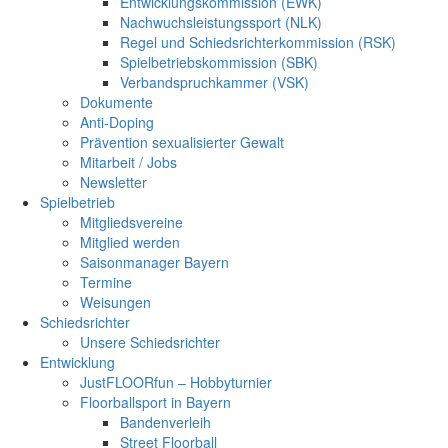
Entwicklungskommission (EWK)
Nachwuchsleistungssport (NLK)
Regel und Schiedsrichterkommission (RSK)
Spielbetriebskommission (SBK)
Verbandspruchkammer (VSK)
Dokumente
Anti-Doping
Prävention sexualisierter Gewalt
Mitarbeit / Jobs
Newsletter
Spielbetrieb
Mitgliedsvereine
Mitglied werden
Saisonmanager Bayern
Termine
Weisungen
Schiedsrichter
Unsere Schiedsrichter
Entwicklung
JustFLOORfun – Hobbyturnier
Floorballsport in Bayern
Bandenverleih
Street Floorball