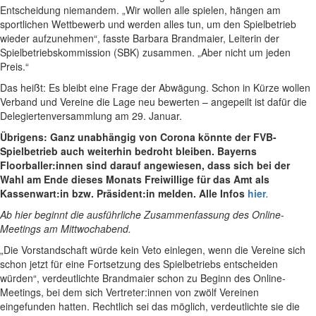
Entscheidung niemandem. „Wir wollen alle spielen, hängen am
sportlichen Wettbewerb und werden alles tun, um den Spielbetrieb
wieder aufzunehmen“, fasste Barbara Brandmaier, Leiterin der
Spielbetriebskommission (SBK) zusammen. „Aber nicht um jeden
Preis.“
Das heißt: Es bleibt eine Frage der Abwägung. Schon in Kürze wollen
Verband und Vereine die Lage neu bewerten – angepeilt ist dafür die
Delegiertenversammlung am 29. Januar.
Übrigens: Ganz unabhängig von Corona könnte der FVB-
Spielbetrieb auch weiterhin bedroht bleiben. Bayerns
Floorballer:innen sind darauf angewiesen, dass sich bei der
Wahl am Ende dieses Monats Freiwillige für das Amt als
Kassenwart:in bzw. Präsident:in melden. Alle Infos
hier
.
Ab hier beginnt die ausführliche Zusammenfassung des Online-
Meetings am Mittwochabend.
„Die Vorstandschaft würde kein Veto einlegen, wenn die Vereine sich
schon jetzt für eine Fortsetzung des Spielbetriebs entscheiden
würden“, verdeutlichte Brandmaier schon zu Beginn des Online-
Meetings, bei dem sich Vertreter:innen von zwölf Vereinen
eingefunden hatten. Rechtlich sei das möglich, verdeutlichte sie die