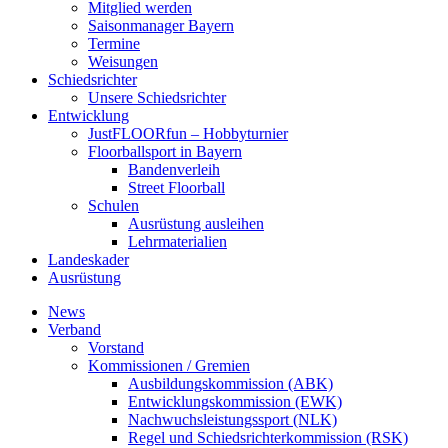
Mitglied werden
Saisonmanager Bayern
Termine
Weisungen
Schiedsrichter
Unsere Schiedsrichter
Entwicklung
JustFLOORfun – Hobbyturnier
Floorballsport in Bayern
Bandenverleih
Street Floorball
Schulen
Ausrüstung ausleihen
Lehrmaterialien
Landeskader
Ausrüstung
News
Verband
Vorstand
Kommissionen / Gremien
Ausbildungskommission (ABK)
Entwicklungskommission (EWK)
Nachwuchsleistungssport (NLK)
Regel und Schiedsrichterkommission (RSK)