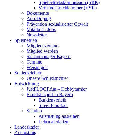
Spielbetriebskommission (SBK)
Verbandspruchkammer (VSK)
Dokumente
Anti-Doping
Prävention sexualisierter Gewalt
Mitarbeit / Jobs
Newsletter
Spielbetrieb
Mitgliedsvereine
Mitglied werden
Saisonmanager Bayern
Termine
Weisungen
Schiedsrichter
Unsere Schiedsrichter
Entwicklung
JustFLOORfun – Hobbyturnier
Floorballsport in Bayern
Bandenverleih
Street Floorball
Schulen
Ausrüstung ausleihen
Lehrmaterialien
Landeskader
Ausrüstung