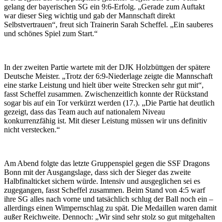
gelang der bayerischen SG ein 9:6-Erfolg. „Gerade zum Auftakt
war dieser Sieg wichtig und gab der Mannschaft direkt
Selbstvertrauen“, freut sich Trainerin Sarah Scheffel. „Ein sauberes
und schönes Spiel zum Start.“
In der zweiten Partie wartete mit der DJK Holzbüttgen der spätere
Deutsche Meister. „Trotz der 6:9-Niederlage zeigte die Mannschaft
eine starke Leistung und hielt über weite Strecken sehr gut mit“,
fasst Scheffel zusammen. Zwischenzeitlich konnte der Rückstand
sogar bis auf ein Tor verkürzt werden (17.). „Die Partie hat deutlich
gezeigt, dass das Team auch auf nationalem Niveau
konkurrenzfähig ist. Mit dieser Leistung müssen wir uns definitiv
nicht verstecken.“
Am Abend folgte das letzte Gruppenspiel gegen die SSF Dragons
Bonn mit der Ausgangslage, dass sich der Sieger das zweite
Halbfinalticket sichern würde. Intensiv und ausgeglichen sei es
zugegangen, fasst Scheffel zusammen. Beim Stand von 4:5 warf
ihre SG alles nach vorne und tatsächlich schlug der Ball noch ein –
allerdings einen Wimpernschlag zu spät. Die Medaillen waren damit
außer Reichweite. Dennoch: „Wir sind sehr stolz so gut mitgehalten