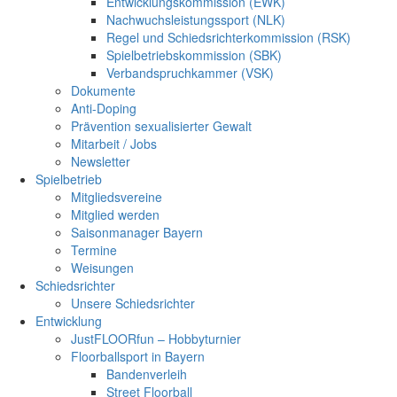
Entwicklungskommission (EWK)
Nachwuchsleistungssport (NLK)
Regel und Schiedsrichterkommission (RSK)
Spielbetriebskommission (SBK)
Verbandspruchkammer (VSK)
Dokumente
Anti-Doping
Prävention sexualisierter Gewalt
Mitarbeit / Jobs
Newsletter
Spielbetrieb
Mitgliedsvereine
Mitglied werden
Saisonmanager Bayern
Termine
Weisungen
Schiedsrichter
Unsere Schiedsrichter
Entwicklung
JustFLOORfun – Hobbyturnier
Floorballsport in Bayern
Bandenverleih
Street Floorball