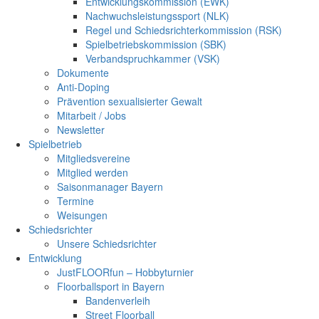
Entwicklungskommission (EWK)
Nachwuchsleistungssport (NLK)
Regel und Schiedsrichterkommission (RSK)
Spielbetriebskommission (SBK)
Verbandspruchkammer (VSK)
Dokumente
Anti-Doping
Prävention sexualisierter Gewalt
Mitarbeit / Jobs
Newsletter
Spielbetrieb
Mitgliedsvereine
Mitglied werden
Saisonmanager Bayern
Termine
Weisungen
Schiedsrichter
Unsere Schiedsrichter
Entwicklung
JustFLOORfun – Hobbyturnier
Floorballsport in Bayern
Bandenverleih
Street Floorball