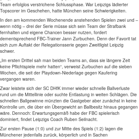
Team erfolglos verstrichene Schlussphase. War Leipzigs lädierter
Topscorer im Geschehen, hatte München seine Schwierigkeiten.
In den am kommenden Wochenende anstehenden Spielen zwei und –
wenn nötig – drei der Serie müsse sich sein Team der Strafbank
fernhalten und eigene Chancen besser nutzen, fordert
dementsprechend FBC-Trainer Jann Zurbuchen. Denn der Favorit tat
sich zum Auftakt der Relegationsserie gegen Zweitligist Leipzig
schwer.
„Im ersten Drittel sah man beiden Teams an, dass sie längere Zeit
keine Pflichtspiele mehr hatten“, verweist Zurbuchen auf die sieben
Wochen, die seit der Playdown-Niederlage gegen Kaufering
vergangen waren.
Zwar leistete sich der SC DHfK immer wieder schnelle Ballverluste
rund um die Mittellinie oder suchte Entlastung in weiten Schlägen. Die
schnellen Ballgewinne münzten die Gastgeber aber zunächst in keine
Kontrolle um, die über ein Übergewicht an Ballbesitz hinaus gegangen
wäre. Dennoch: Erwartungsgemäß habe der FBC spielerisch
dominiert, findet Leipzigs Coach Ruben Seilnacht.
Zur ersten Pause (1:0) und zur Mitte des Spiels (1:2) lagen die
Münchener jedenfalls zurück, körperlich und in Sachen