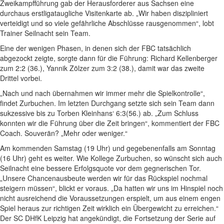
Zweikampfführung gab der Herausforderer aus Sachsen eine
durchaus erstligataugliche Visitenkarte ab. „Wir haben diszipliniert
verteidigt und so viele gefährliche Abschlüsse rausgenommen“, lobt
Trainer Seilnacht sein Team.
Eine der wenigen Phasen, in denen sich der FBC tatsächlich
abgezockt zeigte, sorgte dann für die Führung: Richard Kellenberger
zum 2:2 (36.), Yannik Zölzer zum 3:2 (38.), damit war das zweite
Drittel vorbei.
„Nach und nach übernahmen wir immer mehr die Spielkontrolle“,
findet Zurbuchen. Im letzten Durchgang setzte sich sein Team dann
sukzessive bis zu Torben Kleinhans‘ 6:3(56.) ab. „Zum Schluss
konnten wir die Führung über die Zeit bringen“, kommentiert der FBC
Coach. Souverän? „Mehr oder weniger.“
Am kommenden Samstag (19 Uhr) und gegebenenfalls am Sonntag
(16 Uhr) geht es weiter. Wie Kollege Zurbuchen, so wünscht sich auch
Seilnacht eine bessere Erfolgsquote vor dem gegnerischen Tor.
„Unsere Chancenausbeute werden wir für das Rückspiel nochmal
steigern müssen“, blickt er voraus. „Da hatten wir uns im Hinspiel noch
nicht ausreichend die Voraussetzungen erspielt, um aus einem engen
Spiel heraus zur richtigen Zeit wirklich ein Übergewicht zu erreichen.“
Der SC DHfK Leipzig hat angekündigt, die Fortsetzung der Serie auf