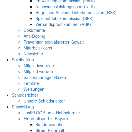
Entwicklungskommission (EWK)
Nachwuchsleistungssport (NLK)
Regel und Schiedsrichterkommission (RSK)
Spielbetriebskommission (SBK)
Verbandspruchkammer (VSK)
Dokumente
Anti-Doping
Prävention sexualisierter Gewalt
Mitarbeit / Jobs
Newsletter
Spielbetrieb
Mitgliedsvereine
Mitglied werden
Saisonmanager Bayern
Termine
Weisungen
Schiedsrichter
Unsere Schiedsrichter
Entwicklung
JustFLOORfun – Hobbyturnier
Floorballsport in Bayern
Bandenverleih
Street Floorball