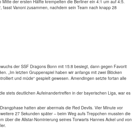
 Mitte der ersten Hälfte krempelten die Berliner ein 4:1 um auf 4:5.
ht“, fasst Vanoni zusammen, nachdem sein Team nach knapp 28
hwuchs der SSF Dragons Bonn mit 15:8 besiegt, dann gegen Favorit
en. „Im letzten Gruppenspiel haben wir anfangs mit zwei Blöcken
trolliert und müde“ gespielt gewesen. Amendingen setzte fortan alle
ie stets deutlichen Aufeinandertreffen in der bayerischen Liga, war es
Drangphase hatten aber abermals die Red Devils. Vier Minute vor
.o. weitere 27 Sekunden später – beim Weg aufs Treppchen mussten die
zudem über die Allstar-Nominierung seines Torwarts Hannes Ackel und von
ler.