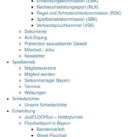
Entwicklungskommission (EWK)
Nachwuchsleistungssport (NLK)
Regel und Schiedsrichterkommission (RSK)
Spielbetriebskommission (SBK)
Verbandspruchkammer (VSK)
Dokumente
Anti-Doping
Prävention sexualisierter Gewalt
Mitarbeit / Jobs
Newsletter
Spielbetrieb
Mitgliedsvereine
Mitglied werden
Saisonmanager Bayern
Termine
Weisungen
Schiedsrichter
Unsere Schiedsrichter
Entwicklung
JustFLOORfun – Hobbyturnier
Floorballsport in Bayern
Bandenverleih
Street Floorball