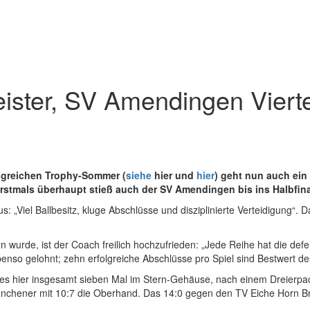
ister, SV Amendingen Viert
olgreichen Trophy-Sommer (
siehe
hier und
hier
) geht nun auch ein
Erstmals überhaupt stieß auch der SV Amendingen bis ins Halbfina
s: „Viel Ballbesitz, kluge Abschlüsse und disziplinierte Verteidigung“. 
rde, ist der Coach freilich hochzufrieden: „Jede Reihe hat die defensi
ebenso gelohnt; zehn erfolgreiche Abschlüsse pro Spiel sind Bestwert d
es hier insgesamt sieben Mal im Stern-Gehäuse, nach einem Dreierpa
Münchener mit 10:7 die Oberhand. Das 14:0 gegen den TV Eiche Horn B