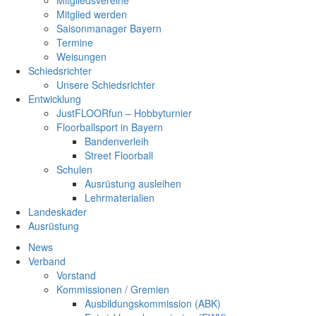
Mitgliedsvereine
Mitglied werden
Saisonmanager Bayern
Termine
Weisungen
Schiedsrichter
Unsere Schiedsrichter
Entwicklung
JustFLOORfun – Hobbyturnier
Floorballsport in Bayern
Bandenverleih
Street Floorball
Schulen
Ausrüstung ausleihen
Lehrmaterialien
Landeskader
Ausrüstung
News
Verband
Vorstand
Kommissionen / Gremien
Ausbildungskommission (ABK)