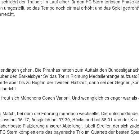
schildert der Trainer; im Lauf einer für den FC Stern torlosen Phase ab
hen umgestellt, so das Tempo noch einmal erhöht und das Spiel gedre
rreicht.
mendingen gehen. Die Piranhas hatten zum Auftakt den Bundesliganac
über den Barkelsbyer SV das Tor in Richtung Medaillenränge aufzustoß
erte aber bis zu Beginn der zweiten Halbzeit, dann sei der Gegner „kon
lbericht.
n, freut sich Münchens Coach Vanoni. Und wenngleich es enger war als d
s Match, bei dem die Führung mehrfach wechselte. Die entscheidende 
chluss bei 36:17, Ausgleich bei 37:39, Rückstand bei 38:01 und der K
bisher beste Platzierung unserer Abteilung“, jubelt Streifer, der sich 
 Stern komplettierte das bayerische Trio im Quartett der besten Spie