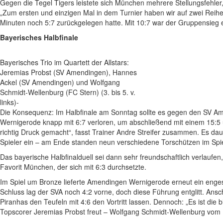
Gegen die Tegel Tigers leistete sich München mehrere Stellungsfehler, 
„Zum ersten und einzigen Mal in dem Turnier haben wir auf zwei Rei
Minuten noch 5:7 zurückgelegen hatte. Mit 10:7 war der Gruppensieg e
Bayerisches Halbfinale
Bayerisches Trio im Quartett der Allstars:
Jeremias Probst (SV Amendingen), Hannes
Ackel (SV Amendingen) und Wolfgang
Schmidt-Wellenburg (FC Stern) (3. bis 5. v.
links)-
Die Konsequenz: Im Halbfinale am Sonntag sollte es gegen den SV A
Wernigerode knapp mit 6:7 verloren, um abschließend mit einem 15:5 
richtig Druck gemacht“, fasst Trainer Andre Streifer zusammen. Es dau
Spieler ein – am Ende standen neun verschiedene Torschützen im Spie
Das bayerische Halbfinalduell sei dann sehr freundschaftlich verlaufe
Favorit München, der sich mit 6:3 durchsetzte.
Im Spiel um Bronze lieferte Amendingen Wernigerode erneut ein enge
Schluss lag der SVA noch 4:2 vorne, doch diese Führung entglitt. Ans
Piranhas den Teufeln mit 4:6 den Vortritt lassen. Dennoch: „Es ist die 
Topscorer Jeremias Probst freut – Wolfgang Schmidt-Wellenburg vom FC