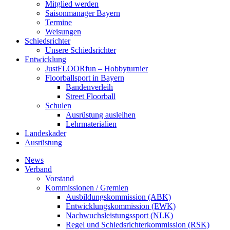
Mitglied werden
Saisonmanager Bayern
Termine
Weisungen
Schiedsrichter
Unsere Schiedsrichter
Entwicklung
JustFLOORfun – Hobbyturnier
Floorballsport in Bayern
Bandenverleih
Street Floorball
Schulen
Ausrüstung ausleihen
Lehrmaterialien
Landeskader
Ausrüstung
News
Verband
Vorstand
Kommissionen / Gremien
Ausbildungskommission (ABK)
Entwicklungskommission (EWK)
Nachwuchsleistungssport (NLK)
Regel und Schiedsrichterkommission (RSK)