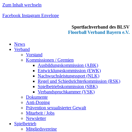
Zum Inhalt wechseln
Facebook
Instagram
Envelope
Sportfachverband des BLSV
Floorball Verband Bayern e.V.
News
Verband
Vorstand
Kommissionen / Gremien
Ausbildungskommission (ABK)
Entwicklungskommission (EWK)
Nachwuchsleistungssport (NLK)
Regel und Schiedsrichterkommission (RSK)
Spielbetriebskommission (SBK)
Verbandspruchkammer (VSK)
Dokumente
Anti-Doping
Prävention sexualisierter Gewalt
Mitarbeit / Jobs
Newsletter
Spielbetrieb
Mitgliedsvereine