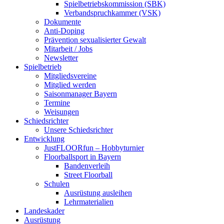
Spielbetriebskommission (SBK)
Verbandspruchkammer (VSK)
Dokumente
Anti-Doping
Prävention sexualisierter Gewalt
Mitarbeit / Jobs
Newsletter
Spielbetrieb
Mitgliedsvereine
Mitglied werden
Saisonmanager Bayern
Termine
Weisungen
Schiedsrichter
Unsere Schiedsrichter
Entwicklung
JustFLOORfun – Hobbyturnier
Floorballsport in Bayern
Bandenverleih
Street Floorball
Schulen
Ausrüstung ausleihen
Lehrmaterialien
Landeskader
Ausrüstung