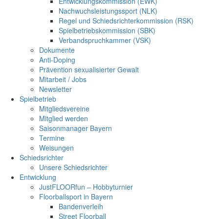
Entwicklungskommission (EWK)
Nachwuchsleistungssport (NLK)
Regel und Schiedsrichterkommission (RSK)
Spielbetriebskommission (SBK)
Verbandspruchkammer (VSK)
Dokumente
Anti-Doping
Prävention sexualisierter Gewalt
Mitarbeit / Jobs
Newsletter
Spielbetrieb
Mitgliedsvereine
Mitglied werden
Saisonmanager Bayern
Termine
Weisungen
Schiedsrichter
Unsere Schiedsrichter
Entwicklung
JustFLOORfun – Hobbyturnier
Floorballsport in Bayern
Bandenverleih
Street Floorball