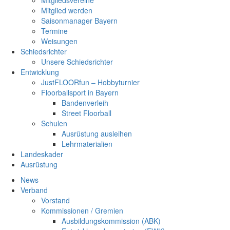
Mitgliedsvereine
Mitglied werden
Saisonmanager Bayern
Termine
Weisungen
Schiedsrichter
Unsere Schiedsrichter
Entwicklung
JustFLOORfun – Hobbyturnier
Floorballsport in Bayern
Bandenverleih
Street Floorball
Schulen
Ausrüstung ausleihen
Lehrmaterialien
Landeskader
Ausrüstung
News
Verband
Vorstand
Kommissionen / Gremien
Ausbildungskommission (ABK)