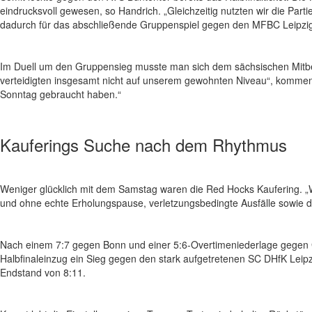
eindrucksvoll gewesen, so Handrich. „Gleichzeitig nutzten wir die Par
dadurch für das abschließende Gruppenspiel gegen den MFBC Leipzig
Im Duell um den Gruppensieg musste man sich dem sächsischen Mitbew
verteidigten insgesamt nicht auf unserem gewohnten Niveau“, kommenti
Sonntag gebraucht haben.“
Kauferings Suche nach dem Rhythmus
Weniger glücklich mit dem Samstag waren die Red Hocks Kaufering. „Wi
und ohne echte Erholungspause, verletzungsbedingte Ausfälle sowie die
Nach einem 7:7 gegen Bonn und einer 5:6-Overtimeniederlage gegen Gas
Halbfinaleinzug ein Sieg gegen den stark aufgetretenen SC DHfK Leipzi
Endstand von 8:11.