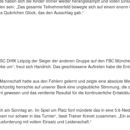
ände haben sich die Kinder immer wieder herangekämpft und vollen Eins
frieden sein. „Das gesamte Teilnehmerfeld bewegte sich auf einem en
das Quäntchen Glück, das den Ausschlag gab.“
m SC DHfK Leipzig der Sieger der anderen Gruppe auf den FBC München
ärke um“, freut sich Handrich. Das geschlossene Auftreten habe die E
nnschaft hatte aus den Fehlern gelernt und zeigte eine absolute Meist
ichzeitig herrschte auf unserer Bank eine unglaubliche Stimmung, die 
ent gewesen und das verdiente Resultat für die kontinuierliche Entwick
uch am Sonntag an. Im Spiel um Platz fünf mündete das in eine 5:6-Nie
eam nur schwer in das Turnier“, fasst Trainer Krevet zusammen. „Ein
ausforderung mit vollem Einsatz und Leidenschaft.“