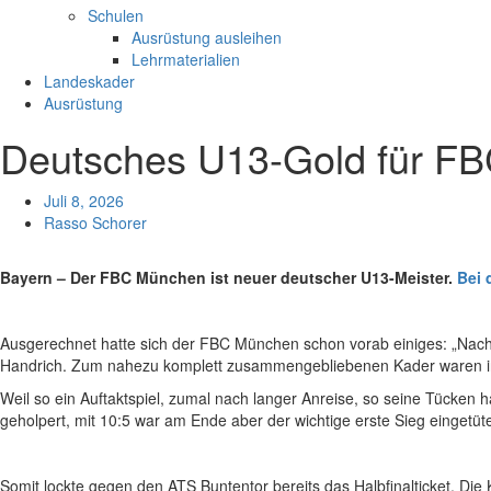
Schulen
Ausrüstung ausleihen
Lehrmaterialien
Landeskader
Ausrüstung
Deutsches U13-Gold für FB
Juli 8, 2026
Rasso Schorer
Bayern – Der FBC München ist neuer deutscher U13-Meister.
Bei 
Ausgerechnet hatte sich der FBC München schon vorab einiges: „Nach 
Handrich. Zum nahezu komplett zusammengebliebenen Kader waren in der
Weil so ein Auftaktspiel, zumal nach langer Anreise, so seine Tücken
geholpert, mit 10:5 war am Ende aber der wichtige erste Sieg eingetü
Somit lockte gegen den ATS Buntentor bereits das Halbfinalticket. Di