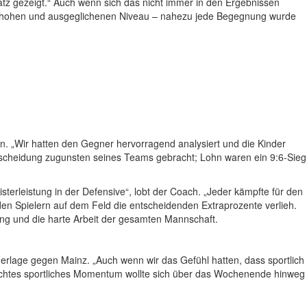
atz gezeigt.“ Auch wenn sich das nicht immer in den Ergebnissen
orm hohen und ausgeglichenen Niveau – nahezu jede Begegnung wurde
. „Wir hatten den Gegner hervorragend analysiert und die Kinder
ntscheidung zugunsten seines Teams gebracht; Lohn waren ein 9:6-Sieg
erleistung in der Defensive“, lobt der Coach. „Jeder kämpfte für den
den Spielern auf dem Feld die entscheidenden Extraprozente verlieh.
lung und die harte Arbeit der gesamten Mannschaft.
derlage gegen Mainz. „Auch wenn wir das Gefühl hatten, dass sportlich
 echtes sportliches Momentum wollte sich über das Wochenende hinweg