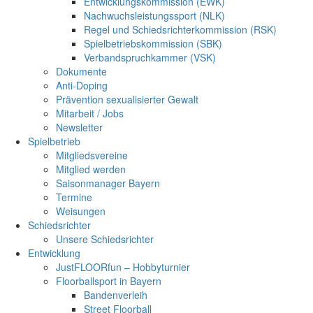
Entwicklungskommission (EWK)
Nachwuchsleistungssport (NLK)
Regel und Schiedsrichterkommission (RSK)
Spielbetriebskommission (SBK)
Verbandspruchkammer (VSK)
Dokumente
Anti-Doping
Prävention sexualisierter Gewalt
Mitarbeit / Jobs
Newsletter
Spielbetrieb
Mitgliedsvereine
Mitglied werden
Saisonmanager Bayern
Termine
Weisungen
Schiedsrichter
Unsere Schiedsrichter
Entwicklung
JustFLOORfun – Hobbyturnier
Floorballsport in Bayern
Bandenverleih
Street Floorball