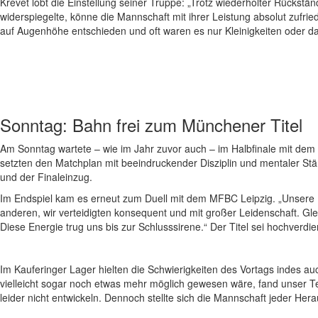
Krevet lobt die Einstellung seiner Truppe: „Trotz wiederholter Rückst
widerspiegelte, könne die Mannschaft mit ihrer Leistung absolut zu
auf Augenhöhe entschieden und oft waren es nur Kleinigkeiten oder 
Sonntag: Bahn frei zum Münchener Titel
Am Sonntag wartete – wie im Jahr zuvor auch – im Halbfinale mit de
setzten den Matchplan mit beeindruckender Disziplin und mentaler St
und der Finaleinzug.
Im Endspiel kam es erneut zum Duell mit dem MFBC Leipzig. „Unsere Ma
anderen, wir verteidigten konsequent und mit großer Leidenschaft. Gle
Diese Energie trug uns bis zur Schlusssirene.“ Der Titel sei hochverdi
Im Kauferinger Lager hielten die Schwierigkeiten des Vortags indes a
vielleicht sogar noch etwas mehr möglich gewesen wäre, fand unser T
leider nicht entwickeln. Dennoch stellte sich die Mannschaft jeder Her