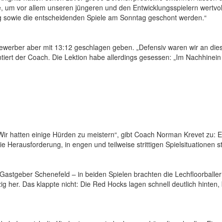
tie, um vor allem unseren jüngeren und den Entwicklungsspielern wertv
 sowie die entscheidenden Spiele am Sonntag geschont werden.“
erber aber mit 13:12 geschlagen geben. „Defensiv waren wir an diese
ert der Coach. Die Lektion habe allerdings gesessen: „Im Nachhinein 
r hatten einige Hürden zu meistern“, gibt Coach Norman Krevet zu: Ei
 Herausforderung, in engen und teilweise strittigen Spielsituationen s
tgeber Schenefeld – in beiden Spielen brachten die Lechfloorballer z
g her. Das klappte nicht: Die Red Hocks lagen schnell deutlich hinten