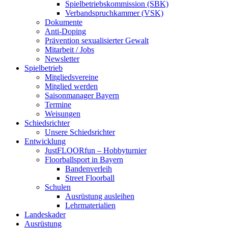
Spielbetriebskommission (SBK)
Verbandspruchkammer (VSK)
Dokumente
Anti-Doping
Prävention sexualisierter Gewalt
Mitarbeit / Jobs
Newsletter
Spielbetrieb
Mitgliedsvereine
Mitglied werden
Saisonmanager Bayern
Termine
Weisungen
Schiedsrichter
Unsere Schiedsrichter
Entwicklung
JustFLOORfun – Hobbyturnier
Floorballsport in Bayern
Bandenverleih
Street Floorball
Schulen
Ausrüstung ausleihen
Lehrmaterialien
Landeskader
Ausrüstung