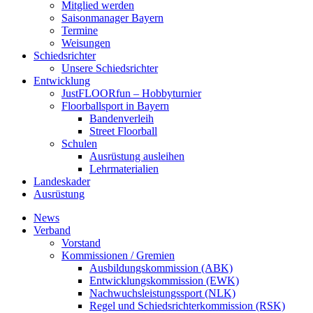
Mitglied werden
Saisonmanager Bayern
Termine
Weisungen
Schiedsrichter
Unsere Schiedsrichter
Entwicklung
JustFLOORfun – Hobbyturnier
Floorballsport in Bayern
Bandenverleih
Street Floorball
Schulen
Ausrüstung ausleihen
Lehrmaterialien
Landeskader
Ausrüstung
News
Verband
Vorstand
Kommissionen / Gremien
Ausbildungskommission (ABK)
Entwicklungskommission (EWK)
Nachwuchsleistungssport (NLK)
Regel und Schiedsrichterkommission (RSK)