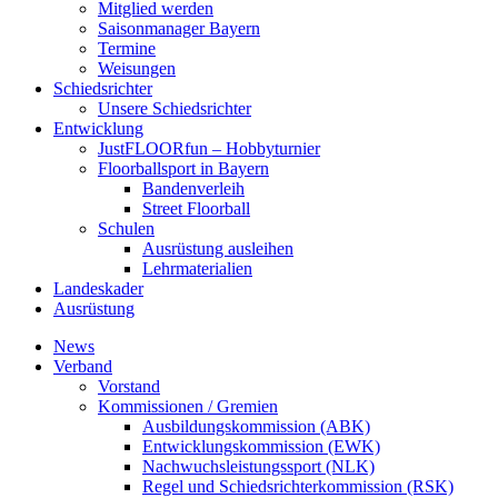
Mitglied werden
Saisonmanager Bayern
Termine
Weisungen
Schiedsrichter
Unsere Schiedsrichter
Entwicklung
JustFLOORfun – Hobbyturnier
Floorballsport in Bayern
Bandenverleih
Street Floorball
Schulen
Ausrüstung ausleihen
Lehrmaterialien
Landeskader
Ausrüstung
News
Verband
Vorstand
Kommissionen / Gremien
Ausbildungskommission (ABK)
Entwicklungskommission (EWK)
Nachwuchsleistungssport (NLK)
Regel und Schiedsrichterkommission (RSK)