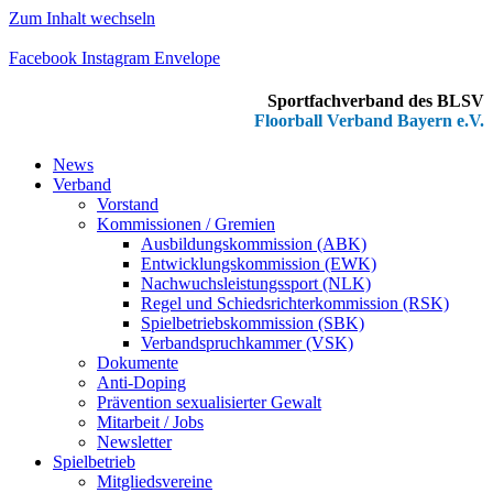
Zum Inhalt wechseln
Facebook
Instagram
Envelope
Sportfachverband des BLSV
Floorball Verband Bayern e.V.
News
Verband
Vorstand
Kommissionen / Gremien
Ausbildungskommission (ABK)
Entwicklungskommission (EWK)
Nachwuchsleistungssport (NLK)
Regel und Schiedsrichterkommission (RSK)
Spielbetriebskommission (SBK)
Verbandspruchkammer (VSK)
Dokumente
Anti-Doping
Prävention sexualisierter Gewalt
Mitarbeit / Jobs
Newsletter
Spielbetrieb
Mitgliedsvereine