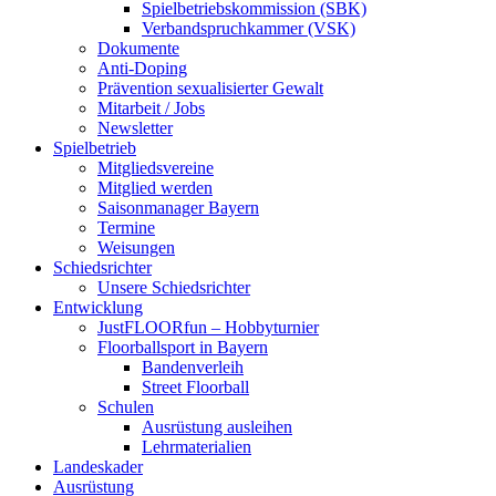
Spielbetriebskommission (SBK)
Verbandspruchkammer (VSK)
Dokumente
Anti-Doping
Prävention sexualisierter Gewalt
Mitarbeit / Jobs
Newsletter
Spielbetrieb
Mitgliedsvereine
Mitglied werden
Saisonmanager Bayern
Termine
Weisungen
Schiedsrichter
Unsere Schiedsrichter
Entwicklung
JustFLOORfun – Hobbyturnier
Floorballsport in Bayern
Bandenverleih
Street Floorball
Schulen
Ausrüstung ausleihen
Lehrmaterialien
Landeskader
Ausrüstung