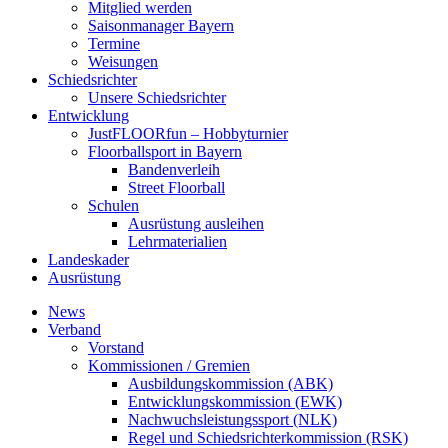
Mitglied werden
Saisonmanager Bayern
Termine
Weisungen
Schiedsrichter
Unsere Schiedsrichter
Entwicklung
JustFLOORfun – Hobbyturnier
Floorballsport in Bayern
Bandenverleih
Street Floorball
Schulen
Ausrüstung ausleihen
Lehrmaterialien
Landeskader
Ausrüstung
News
Verband
Vorstand
Kommissionen / Gremien
Ausbildungskommission (ABK)
Entwicklungskommission (EWK)
Nachwuchsleistungssport (NLK)
Regel und Schiedsrichterkommission (RSK)