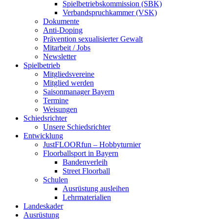
Spielbetriebskommission (SBK)
Verbandspruchkammer (VSK)
Dokumente
Anti-Doping
Prävention sexualisierter Gewalt
Mitarbeit / Jobs
Newsletter
Spielbetrieb
Mitgliedsvereine
Mitglied werden
Saisonmanager Bayern
Termine
Weisungen
Schiedsrichter
Unsere Schiedsrichter
Entwicklung
JustFLOORfun – Hobbyturnier
Floorballsport in Bayern
Bandenverleih
Street Floorball
Schulen
Ausrüstung ausleihen
Lehrmaterialien
Landeskader
Ausrüstung