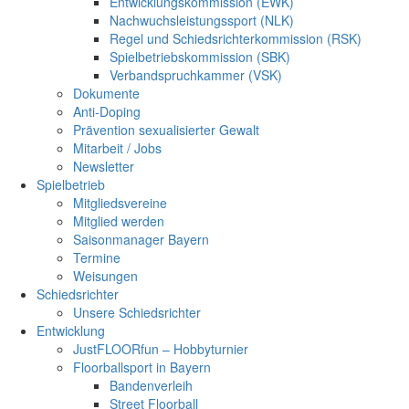
Entwicklungskommission (EWK)
Nachwuchsleistungssport (NLK)
Regel und Schiedsrichterkommission (RSK)
Spielbetriebskommission (SBK)
Verbandspruchkammer (VSK)
Dokumente
Anti-Doping
Prävention sexualisierter Gewalt
Mitarbeit / Jobs
Newsletter
Spielbetrieb
Mitgliedsvereine
Mitglied werden
Saisonmanager Bayern
Termine
Weisungen
Schiedsrichter
Unsere Schiedsrichter
Entwicklung
JustFLOORfun – Hobbyturnier
Floorballsport in Bayern
Bandenverleih
Street Floorball