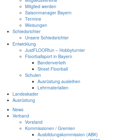
Mitgliedsvereine
Mitglied werden
Saisonmanager Bayern
Termine
Weisungen
Schiedsrichter
Unsere Schiedsrichter
Entwicklung
JustFLOORfun – Hobbyturnier
Floorballsport in Bayern
Bandenverleih
Street Floorball
Schulen
Ausrüstung ausleihen
Lehrmaterialien
Landeskader
Ausrüstung
News
Verband
Vorstand
Kommissionen / Gremien
Ausbildungskommission (ABK)