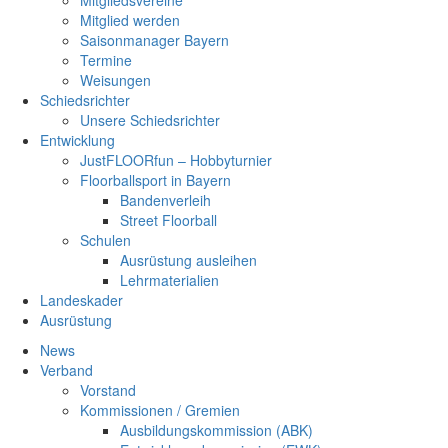
Mitgliedsvereine
Mitglied werden
Saisonmanager Bayern
Termine
Weisungen
Schiedsrichter
Unsere Schiedsrichter
Entwicklung
JustFLOORfun – Hobbyturnier
Floorballsport in Bayern
Bandenverleih
Street Floorball
Schulen
Ausrüstung ausleihen
Lehrmaterialien
Landeskader
Ausrüstung
News
Verband
Vorstand
Kommissionen / Gremien
Ausbildungskommission (ABK)