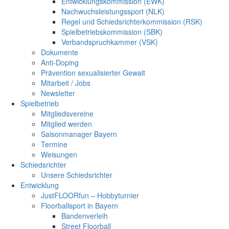
Entwicklungskommission (EWK)
Nachwuchsleistungssport (NLK)
Regel und Schiedsrichterkommission (RSK)
Spielbetriebskommission (SBK)
Verbandspruchkammer (VSK)
Dokumente
Anti-Doping
Prävention sexualisierter Gewalt
Mitarbeit / Jobs
Newsletter
Spielbetrieb
Mitgliedsvereine
Mitglied werden
Saisonmanager Bayern
Termine
Weisungen
Schiedsrichter
Unsere Schiedsrichter
Entwicklung
JustFLOORfun – Hobbyturnier
Floorballsport in Bayern
Bandenverleih
Street Floorball