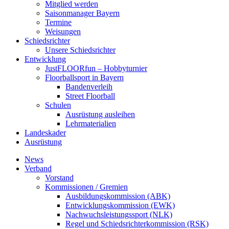
Mitglied werden
Saisonmanager Bayern
Termine
Weisungen
Schiedsrichter
Unsere Schiedsrichter
Entwicklung
JustFLOORfun – Hobbyturnier
Floorballsport in Bayern
Bandenverleih
Street Floorball
Schulen
Ausrüstung ausleihen
Lehrmaterialien
Landeskader
Ausrüstung
News
Verband
Vorstand
Kommissionen / Gremien
Ausbildungskommission (ABK)
Entwicklungskommission (EWK)
Nachwuchsleistungssport (NLK)
Regel und Schiedsrichterkommission (RSK)