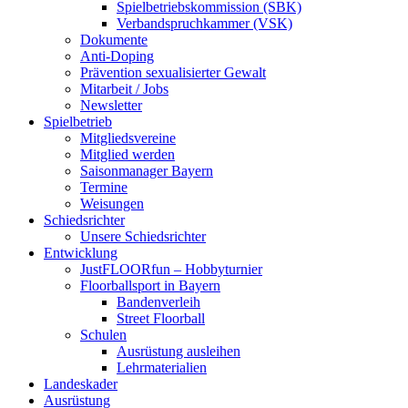
Spielbetriebskommission (SBK)
Verbandspruchkammer (VSK)
Dokumente
Anti-Doping
Prävention sexualisierter Gewalt
Mitarbeit / Jobs
Newsletter
Spielbetrieb
Mitgliedsvereine
Mitglied werden
Saisonmanager Bayern
Termine
Weisungen
Schiedsrichter
Unsere Schiedsrichter
Entwicklung
JustFLOORfun – Hobbyturnier
Floorballsport in Bayern
Bandenverleih
Street Floorball
Schulen
Ausrüstung ausleihen
Lehrmaterialien
Landeskader
Ausrüstung