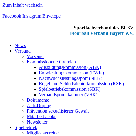
Zum Inhalt wechseln
Facebook
Instagram
Envelope
Sportfachverband des BLSV
Floorball Verband Bayern e.V.
News
Verband
Vorstand
Kommissionen / Gremien
Ausbildungskommission (ABK)
Entwicklungskommission (EWK)
Nachwuchsleistungssport (NLK)
Regel und Schiedsrichterkommission (RSK)
Spielbetriebskommission (SBK)
Verbandspruchkammer (VSK)
Dokumente
Anti-Doping
Prävention sexualisierter Gewalt
Mitarbeit / Jobs
Newsletter
Spielbetrieb
Mitgliedsvereine