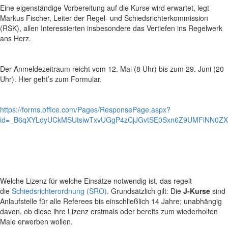
Eine eigenständige Vorbereitung auf die Kurse wird erwartet, legt
Markus Fischer, Leiter der Regel- und Schiedsrichterkommission
(RSK), allen Interessierten insbesondere das Vertiefen ins Regelwerk
ans Herz.
Der Anmeldezeitraum reicht vom 12. Mai (8 Uhr) bis zum 29. Juni (20
Uhr).
Hier geht’s zum Formular.
https://forms.office.com/Pages/ResponsePage.aspx?
id=_B6qXYLdyUCkMSUtsiwTxvUGgP4zCjJGvtSE0Sxn6Z9UMFlNN0Z
Welche Lizenz für welche Einsätze notwendig ist, das regelt
die
Schiedsrichterordnung (SRO)
. Grundsätzlich gilt: Die
J-Kurse
sind
Anlaufstelle für alle Referees bis einschließlich 14 Jahre; unabhängig
davon, ob diese ihre Lizenz erstmals oder bereits zum wiederholten
Male erwerben wollen.