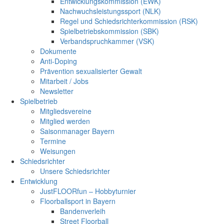
Entwicklungskommission (EWK)
Nachwuchsleistungssport (NLK)
Regel und Schiedsrichterkommission (RSK)
Spielbetriebskommission (SBK)
Verbandspruchkammer (VSK)
Dokumente
Anti-Doping
Prävention sexualisierter Gewalt
Mitarbeit / Jobs
Newsletter
Spielbetrieb
Mitgliedsvereine
Mitglied werden
Saisonmanager Bayern
Termine
Weisungen
Schiedsrichter
Unsere Schiedsrichter
Entwicklung
JustFLOORfun – Hobbyturnier
Floorballsport in Bayern
Bandenverleih
Street Floorball