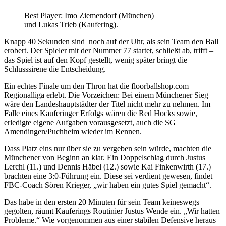
Best Player: Imo Ziemendorf (München)
und Lukas Trieb (Kaufering).
Knapp 40 Sekunden sind noch auf der Uhr, als sein Team den Ball
erobert. Der Spieler mit der Nummer 77 startet, schließt ab, trifft –
das Spiel ist auf den Kopf gestellt, wenig später bringt die
Schlusssirene die Entscheidung.
Ein echtes Finale um den Thron hat die floorballshop.com
Regionalliga erlebt. Die Vorzeichen: Bei einem Münchener Sieg
wäre den Landeshauptstädter der Titel nicht mehr zu nehmen. Im
Falle eines Kauferinger Erfolgs wären die Red Hocks sowie,
erledigte eigene Aufgaben vorausgesetzt, auch die SG
Amendingen/Puchheim wieder im Rennen.
Dass Platz eins nur über sie zu vergeben sein würde, machten die
Münchener von Beginn an klar. Ein Doppelschlag durch Justus
Lerchl (11.) und Dennis Häbel (12.) sowie Kai Finkenwirth (17.)
brachten eine 3:0-Führung ein. Diese sei verdient gewesen, findet
FBC-Coach Sören Krieger, „wir haben ein gutes Spiel gemacht“.
Das habe in den ersten 20 Minuten für sein Team keineswegs
gegolten, räumt Kauferings Routinier Justus Wende ein. „Wir hatten
Probleme.“ Wie vorgenommen aus einer stabilen Defensive heraus