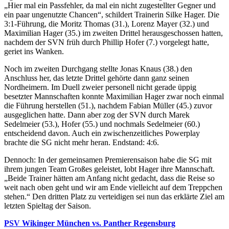
„Hier mal ein Passfehler, da mal ein nicht zugestellter Gegner und
ein paar ungenutzte Chancen“, schildert Trainerin Silke Hager. Die
3:1-Führung, die Moritz Thomas (31.), Lorenz Mayer (32.) und
Maximilian Hager (35.) im zweiten Drittel herausgeschossen hatten,
nachdem der SVN früh durch Phillip Hofer (7.) vorgelegt hatte,
geriet ins Wanken.
Noch im zweiten Durchgang stellte Jonas Knaus (38.) den
Anschluss her, das letzte Drittel gehörte dann ganz seinen
Nordheimern. Im Duell zweier personell nicht gerade üppig
besetzter Mannschaften konnte Maximilian Hager zwar noch einmal
die Führung herstellen (51.), nachdem Fabian Müller (45.) zuvor
ausgeglichen hatte. Dann aber zog der SVN durch Marek
Sedelmeier (53.), Hofer (55.) und nochmals Sedelmeier (60.)
entscheidend davon. Auch ein zwischenzeitliches Powerplay
brachte die SG nicht mehr heran. Endstand: 4:6.
Dennoch: In der gemeinsamen Premierensaison habe die SG mit
ihrem jungen Team Großes geleistet, lobt Hager ihre Mannschaft.
„Beide Trainer hätten am Anfang nicht gedacht, dass die Reise so
weit nach oben geht und wir am Ende vielleicht auf dem Treppchen
stehen.“ Den dritten Platz zu verteidigen sei nun das erklärte Ziel am
letzten Spieltag der Saison.
PSV Wikinger München vs. Panther Regensburg