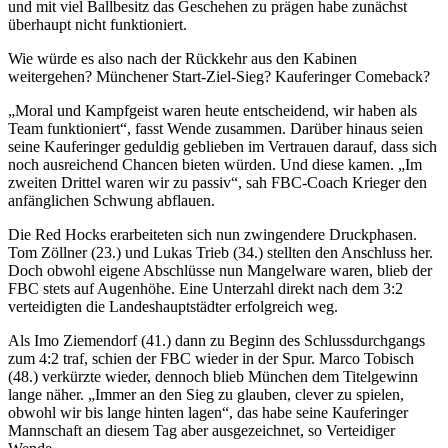
und mit viel Ballbesitz das Geschehen zu prägen habe zunächst
überhaupt nicht funktioniert.
Wie würde es also nach der Rückkehr aus den Kabinen
weitergehen? Münchener Start-Ziel-Sieg? Kauferinger Comeback?
„Moral und Kampfgeist waren heute entscheidend, wir haben als
Team funktioniert“, fasst Wende zusammen. Darüber hinaus seien
seine Kauferinger geduldig geblieben im Vertrauen darauf, dass sich
noch ausreichend Chancen bieten würden. Und diese kamen. „Im
zweiten Drittel waren wir zu passiv“, sah FBC-Coach Krieger den
anfänglichen Schwung abflauen.
Die Red Hocks erarbeiteten sich nun zwingendere Druckphasen.
Tom Zöllner (23.) und Lukas Trieb (34.) stellten den Anschluss her.
Doch obwohl eigene Abschlüsse nun Mangelware waren, blieb der
FBC stets auf Augenhöhe. Eine Unterzahl direkt nach dem 3:2
verteidigten die Landeshauptstädter erfolgreich weg.
Als Imo Ziemendorf (41.) dann zu Beginn des Schlussdurchgangs
zum 4:2 traf, schien der FBC wieder in der Spur. Marco Tobisch
(48.) verkürzte wieder, dennoch blieb München dem Titelgewinn
lange näher. „Immer an den Sieg zu glauben, clever zu spielen,
obwohl wir bis lange hinten lagen“, das habe seine Kauferinger
Mannschaft an diesem Tag aber ausgezeichnet, so Verteidiger