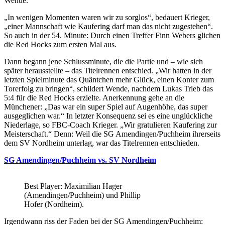
Wende.
„In wenigen Momenten waren wir zu sorglos“, bedauert Krieger,
„einer Mannschaft wie Kaufering darf man das nicht zugestehen“.
So auch in der 54. Minute: Durch einen Treffer Finn Webers glichen
die Red Hocks zum ersten Mal aus.
Dann begann jene Schlussminute, die die Partie und – wie sich
später herausstellte – das Titelrennen entschied. „Wir hatten in der
letzten Spielminute das Quäntchen mehr Glück, einen Konter zum
Torerfolg zu bringen“, schildert Wende, nachdem Lukas Trieb das
5:4 für die Red Hocks erzielte. Anerkennung gehe an die
Münchener: „Das war ein super Spiel auf Augenhöhe, das super
ausgeglichen war.“ In letzter Konsequenz sei es eine unglückliche
Niederlage, so FBC-Coach Krieger. „Wir gratulieren Kaufering zur
Meisterschaft.“ Denn: Weil die SG Amendingen/Puchheim ihrerseits
dem SV Nordheim unterlag, war das Titelrennen entschieden.
SG Amendingen/Puchheim vs. SV Nordheim
Best Player: Maximilian Hager
(Amendingen/Puchheim) und Phillip
Hofer (Nordheim).
Irgendwann riss der Faden bei der SG Amendingen/Puchheim: