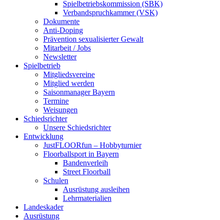
Spielbetriebskommission (SBK)
Verbandspruchkammer (VSK)
Dokumente
Anti-Doping
Prävention sexualisierter Gewalt
Mitarbeit / Jobs
Newsletter
Spielbetrieb
Mitgliedsvereine
Mitglied werden
Saisonmanager Bayern
Termine
Weisungen
Schiedsrichter
Unsere Schiedsrichter
Entwicklung
JustFLOORfun – Hobbyturnier
Floorballsport in Bayern
Bandenverleih
Street Floorball
Schulen
Ausrüstung ausleihen
Lehrmaterialien
Landeskader
Ausrüstung