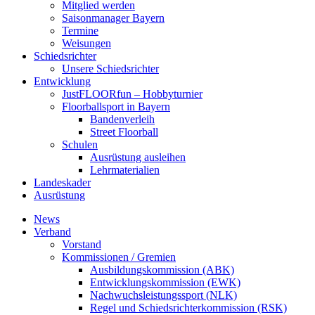
Mitglied werden
Saisonmanager Bayern
Termine
Weisungen
Schiedsrichter
Unsere Schiedsrichter
Entwicklung
JustFLOORfun – Hobbyturnier
Floorballsport in Bayern
Bandenverleih
Street Floorball
Schulen
Ausrüstung ausleihen
Lehrmaterialien
Landeskader
Ausrüstung
News
Verband
Vorstand
Kommissionen / Gremien
Ausbildungskommission (ABK)
Entwicklungskommission (EWK)
Nachwuchsleistungssport (NLK)
Regel und Schiedsrichterkommission (RSK)