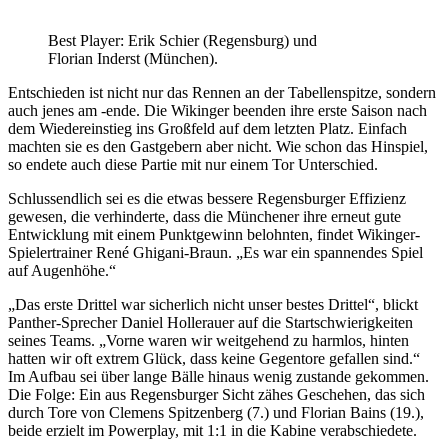
Best Player: Erik Schier (Regensburg) und
Florian Inderst (München).
Entschieden ist nicht nur das Rennen an der Tabellenspitze, sondern
auch jenes am -ende. Die Wikinger beenden ihre erste Saison nach
dem Wiedereinstieg ins Großfeld auf dem letzten Platz. Einfach
machten sie es den Gastgebern aber nicht. Wie schon das Hinspiel,
so endete auch diese Partie mit nur einem Tor Unterschied.
Schlussendlich sei es die etwas bessere Regensburger Effizienz
gewesen, die verhinderte, dass die Münchener ihre erneut gute
Entwicklung mit einem Punktgewinn belohnten, findet Wikinger-
Spielertrainer René Ghigani-Braun. „Es war ein spannendes Spiel
auf Augenhöhe.“
„Das erste Drittel war sicherlich nicht unser bestes Drittel“, blickt
Panther-Sprecher Daniel Hollerauer auf die Startschwierigkeiten
seines Teams. „Vorne waren wir weitgehend zu harmlos, hinten
hatten wir oft extrem Glück, dass keine Gegentore gefallen sind.“
Im Aufbau sei über lange Bälle hinaus wenig zustande gekommen.
Die Folge: Ein aus Regensburger Sicht zähes Geschehen, das sich
durch Tore von Clemens Spitzenberg (7.) und Florian Bains (19.),
beide erzielt im Powerplay, mit 1:1 in die Kabine verabschiedete.