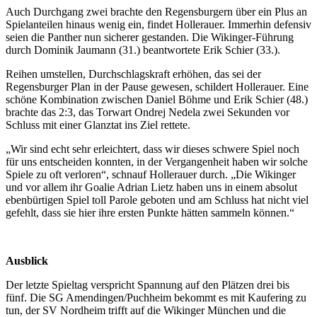
Auch Durchgang zwei brachte den Regensburgern über ein Plus an
Spielanteilen hinaus wenig ein, findet Hollerauer. Immerhin defensiv
seien die Panther nun sicherer gestanden. Die Wikinger-Führung
durch Dominik Jaumann (31.) beantwortete Erik Schier (33.).
Reihen umstellen, Durchschlagskraft erhöhen, das sei der
Regensburger Plan in der Pause gewesen, schildert Hollerauer. Eine
schöne Kombination zwischen Daniel Böhme und Erik Schier (48.)
brachte das 2:3, das Torwart Ondrej Nedela zwei Sekunden vor
Schluss mit einer Glanztat ins Ziel rettete.
„Wir sind echt sehr erleichtert, dass wir dieses schwere Spiel noch
für uns entscheiden konnten, in der Vergangenheit haben wir solche
Spiele zu oft verloren“, schnauf Hollerauer durch. „Die Wikinger
und vor allem ihr Goalie Adrian Lietz haben uns in einem absolut
ebenbürtigen Spiel toll Parole geboten und am Schluss hat nicht viel
gefehlt, dass sie hier ihre ersten Punkte hätten sammeln können.“
Ausblick
Der letzte Spieltag verspricht Spannung auf den Plätzen drei bis
fünf. Die SG Amendingen/Puchheim bekommt es mit Kaufering zu
tun, der SV Nordheim trifft auf die Wikinger München und die