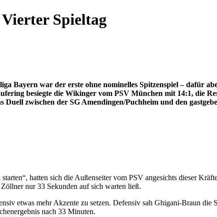
Vierter Spieltag
lliga Bayern war der erste ohne nominelles Spitzenspiel – dafür a
Kaufering besiegte die Wikinger vom PSV München mit 14:1, die R
as Duell zwischen der SG Amendingen/Puchheim und den gastgebend
l starten“, hatten sich die Außenseiter vom PSV angesichts dieser Krä
 Zöllner nur 33 Sekunden auf sich warten ließ.
nsiv etwas mehr Akzente zu setzen. Defensiv sah Ghigani-Braun die St
schenergebnis nach 33 Minuten.