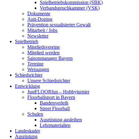
Spielbetriebskommission (SBK)
Verbandspruchkammer (VSK)
Dokumente
Anti-Doping
Prävention sexualisierter Gewalt
Mitarbeit / Jobs
Newsletter
Spielbetrieb
Mitgliedsvereine
Mitglied werden
Saisonmanager Bayern
Termine
Weisungen
Schiedsrichter
Unsere Schiedsrichter
Entwicklung
JustFLOORfun – Hobbyturnier
Floorballsport in Bayern
Bandenverleih
Street Floorball
Schulen
Ausrüstung ausleihen
Lehrmaterialien
Landeskader
Ausrüstung