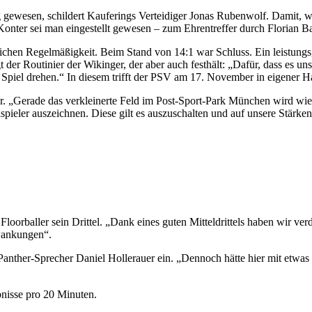
eg gewesen, schildert Kauferings Verteidiger Jonas Rubenwolf. Damit, w
Konter sei man eingestellt gewesen – zum Ehrentreffer durch Florian B
itlichen Regelmäßigkeit. Beim Stand von 14:1 war Schluss. Ein leistu
der Routinier der Wikinger, der aber auch festhält: „Dafür, dass es un
n Spiel drehen.“ In diesem trifft der PSV am 17. November in eigener
or. „Gerade das verkleinerte Feld im Post-Sport-Park München wird wi
lspieler auszeichnen. Diese gilt es auszuschalten und auf unsere Stärken
loorballer sein Drittel. „Dank eines guten Mitteldrittels haben wir 
hwankungen“.
anther-Sprecher Daniel Hollerauer ein. „Dennoch hätte hier mit etwas 
ebnisse pro 20 Minuten.