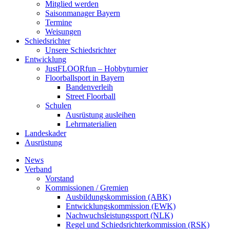
Mitglied werden
Saisonmanager Bayern
Termine
Weisungen
Schiedsrichter
Unsere Schiedsrichter
Entwicklung
JustFLOORfun – Hobbyturnier
Floorballsport in Bayern
Bandenverleih
Street Floorball
Schulen
Ausrüstung ausleihen
Lehrmaterialien
Landeskader
Ausrüstung
News
Verband
Vorstand
Kommissionen / Gremien
Ausbildungskommission (ABK)
Entwicklungskommission (EWK)
Nachwuchsleistungssport (NLK)
Regel und Schiedsrichterkommission (RSK)