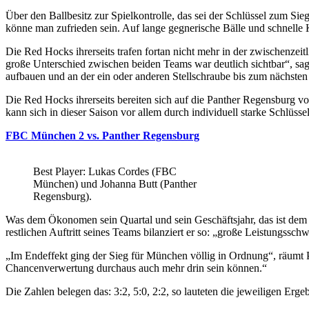
Über den Ballbesitz zur Spielkontrolle, das sei der Schlüssel zum Si
könne man zufrieden sein. Auf lange gegnerische Bälle und schnelle 
Die Red Hocks ihrerseits trafen fortan nicht mehr in der zwischenze
große Unterschied zwischen beiden Teams war deutlich sichtbar“, sagt 
aufbauen und an der ein oder anderen Stellschraube bis zum nächste
Die Red Hocks ihrerseits bereiten sich auf die Panther Regensburg v
kann sich in dieser Saison vor allem durch individuell starke Schlüsse
FBC München 2 vs. Panther Regensburg
Best Player: Lukas Cordes (FBC
München) und Johanna Butt (Panther
Regensburg).
Was dem Ökonomen sein Quartal und sein Geschäftsjahr, das ist dem F
restlichen Auftritt seines Teams bilanziert er so: „große Leistungssc
„Im Endeffekt ging der Sieg für München völlig in Ordnung“, räumt P
Chancenverwertung durchaus auch mehr drin sein können.“
Die Zahlen belegen das: 3:2, 5:0, 2:2, so lauteten die jeweiligen Erg