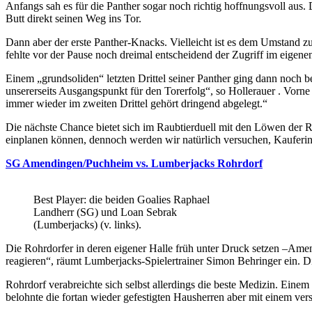
Anfangs sah es für die Panther sogar noch richtig hoffnungsvoll aus.
Butt direkt seinen Weg ins Tor.
Dann aber der erste Panther-Knacks. Vielleicht ist es dem Umstand zu
fehlte vor der Pause noch dreimal entscheidend der Zugriff im eigenen
Einem „grundsoliden“ letzten Drittel seiner Panther ging dann noch 
unsererseits Ausgangspunkt für den Torerfolg“, so Hollerauer . Vorne
immer wieder im zweiten Drittel gehört dringend abgelegt.“
Die nächste Chance bietet sich im Raubtierduell mit den Löwen der R
einplanen können, dennoch werden wir natürlich versuchen, Kaufering
SG Amendingen/Puchheim vs. Lumberjacks Rohrdorf
Best Player: die beiden Goalies Raphael
Landherr (SG) und Loan Sebrak
(Lumberjacks) (v. links).
Die Rohrdorfer in deren eigener Halle früh unter Druck setzen –Amen
reagieren“, räumt Lumberjacks-Spielertrainer Simon Behringer ein. 
Rohrdorf verabreichte sich selbst allerdings die beste Medizin. Einem
belohnte die fortan wieder gefestigten Hausherren aber mit einem ve