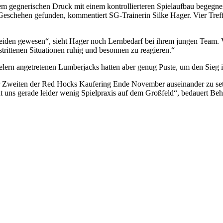
m gegnerischen Druck mit einem kontrollierteren Spielaufbau begegnen,
s Geschehen gefunden, kommentiert SG-Trainerin Silke Hager. Vier Tref
rmeiden gewesen“, sieht Hager noch Lernbedarf bei ihrem jungen Team. V
trittenen Situationen ruhig und besonnen zu reagieren.“
elern angetretenen Lumberjacks hatten aber genug Puste, um den Sieg i
er Zweiten der Red Hocks Kaufering Ende November auseinander zu setz
t uns gerade leider wenig Spielpraxis auf dem Großfeld“, bedauert Beh