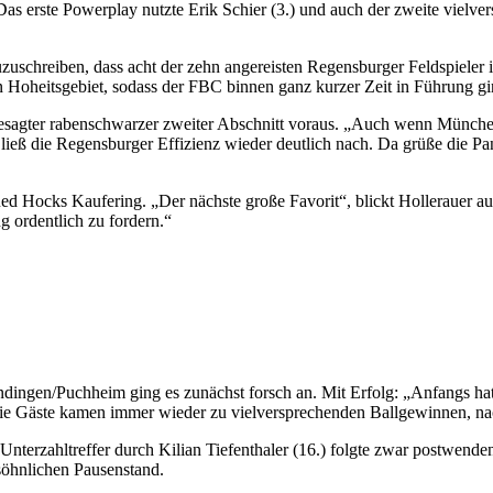
 Das erste Powerplay nutzte Erik Schier (3.) und auch der zweite vielv
zuschreiben, dass acht der zehn angereisten Regensburger Feldspieler i
 Hoheitsgebiet, sodass der FBC binnen ganz kurzer Zeit in Führung ging.
besagter rabenschwarzer zweiter Abschnitt voraus. „Auch wenn München h
 ließ die Regensburger Effizienz wieder deutlich nach. Da grüße die P
ed Hocks Kaufering. „Der nächste große Favorit“, blickt Hollerauer au
 ordentlich zu fordern.“
dingen/Puchheim ging es zunächst forsch an. Mit Erfolg: „Anfangs hatt
Die Gäste kamen immer wieder zu vielversprechenden Ballgewinnen, na
 Unterzahltreffer durch Kilian Tiefenthaler (16.) folgte zwar postwende
rsöhnlichen Pausenstand.