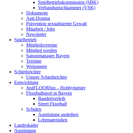
Spielbetriebskommission (SBK)
Verbandspruchkammer (VSK)
Dokumente
Anti-Doping
Prävention sexualisierter Gewalt
Mitarbeit / Jobs
Newsletter
Spielbetrieb
Mitgliedsvereine
Mitglied werden
Saisonmanager Bayern
Termine
Weisungen
Schiedsrichter
Unsere Schiedsrichter
Entwicklung
JustFLOORfun – Hobbyturnier
Floorballsport in Bayern
Bandenverleih
Street Floorball
Schulen
Ausrüstung ausleihen
Lehrmaterialien
Landeskader
Ausrüstung