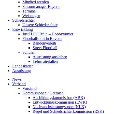
Mitglied werden
Saisonmanager Bayern
Termine
Weisungen
Schiedsrichter
Unsere Schiedsrichter
Entwicklung
JustFLOORfun – Hobbyturnier
Floorballsport in Bayern
Bandenverleih
Street Floorball
Schulen
Ausrüstung ausleihen
Lehrmaterialien
Landeskader
Ausrüstung
News
Verband
Vorstand
Kommissionen / Gremien
Ausbildungskommission (ABK)
Entwicklungskommission (EWK)
Nachwuchsleistungssport (NLK)
Regel und Schiedsrichterkommission (RSK)