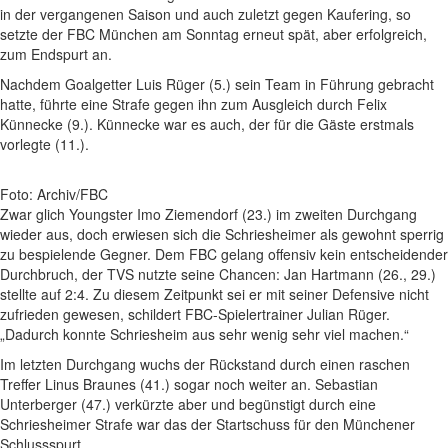
in der vergangenen Saison und auch zuletzt gegen Kaufering, so
setzte der FBC München am Sonntag erneut spät, aber erfolgreich,
zum Endspurt an.
Nachdem Goalgetter Luis Rüger (5.) sein Team in Führung gebracht
hatte, führte eine Strafe gegen ihn zum Ausgleich durch Felix
Künnecke (9.). Künnecke war es auch, der für die Gäste erstmals
vorlegte (11.).
Foto: Archiv/FBC
Zwar glich Youngster Imo Ziemendorf (23.) im zweiten Durchgang
wieder aus, doch erwiesen sich die Schriesheimer als gewohnt sperrig
zu bespielende Gegner. Dem FBC gelang offensiv kein entscheidender
Durchbruch, der TVS nutzte seine Chancen: Jan Hartmann (26., 29.)
stellte auf 2:4. Zu diesem Zeitpunkt sei er mit seiner Defensive nicht
zufrieden gewesen, schildert FBC-Spielertrainer Julian Rüger.
„Dadurch konnte Schriesheim aus sehr wenig sehr viel machen.“
Im letzten Durchgang wuchs der Rückstand durch einen raschen
Treffer Linus Braunes (41.) sogar noch weiter an. Sebastian
Unterberger (47.) verkürzte aber und begünstigt durch eine
Schriesheimer Strafe war das der Startschuss für den Münchener
Schlussspurt.