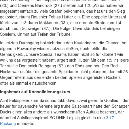
(23.) und Clemens Bandrock (27.) stellten auf 1:2. „Ab da haben wir
insgesamt einfach zu viele Strafen bekommen, das hat uns den Sieg
gekostet“, räumt Routinier Tobias Hutter ein. Eine doppelte Unterzahl
führte zum 1:3 durch Makkonen (33.), eine erneute Strafe zum 1:4
durch Leon Schweiger (37.). Die Folge: Unverständnis bei einigen
Spielern, Unmut auf Teilen der Tribüne.
Im letzten Durchgang bot sich dann den Kauferingern die Chance, bei
eigenem Powerplay wieder aufzuschließen, doch fehlte die
Genauigkeit. „Unsere Special Teams haben nicht so funktioniert wie
wir uns das vorgestellt haben“, ärgert sich Hutter. Mit dem 1:5 ins leere
Tor stellte Domenick Rothgang (57.) den Endstand her. Den Red
Hocks war es über die gesamte Spieldauer nicht gelungen, den mit 26
Gegentreffern aus den ersten beiden Spielen angereisten Rockets
öfter als einmal einzuschenken.
Ingolstadt auf Konsolidierungskurs
Acht Feldspieler zum Saisonauftakt, davon zwei gelernte Goalies – der
heuer für bayerische Vereine arg frühe Saisonstart hatte den Schanzer
Ducks einen alles andere als wunschgemäßen Auftakt beschert, der
dann bei Aufstiegsaspirant SC DHfK Leipzig gleich in eine
3:17-
Packung
mündete.