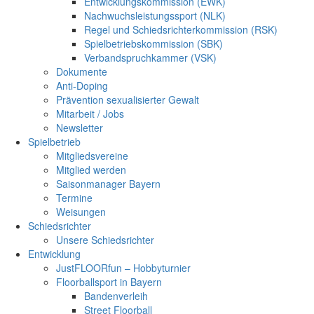
Entwicklungskommission (EWK)
Nachwuchsleistungssport (NLK)
Regel und Schiedsrichterkommission (RSK)
Spielbetriebskommission (SBK)
Verbandspruchkammer (VSK)
Dokumente
Anti-Doping
Prävention sexualisierter Gewalt
Mitarbeit / Jobs
Newsletter
Spielbetrieb
Mitgliedsvereine
Mitglied werden
Saisonmanager Bayern
Termine
Weisungen
Schiedsrichter
Unsere Schiedsrichter
Entwicklung
JustFLOORfun – Hobbyturnier
Floorballsport in Bayern
Bandenverleih
Street Floorball