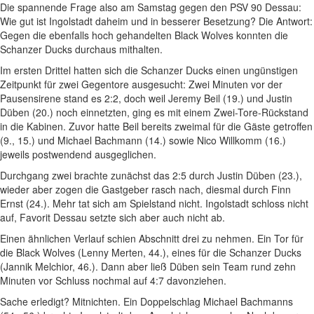
Die spannende Frage also am Samstag gegen den PSV 90 Dessau:
Wie gut ist Ingolstadt daheim und in besserer Besetzung? Die Antwort:
Gegen die ebenfalls hoch gehandelten Black Wolves konnten die
Schanzer Ducks durchaus mithalten.
Im ersten Drittel hatten sich die Schanzer Ducks einen ungünstigen
Zeitpunkt für zwei Gegentore ausgesucht: Zwei Minuten vor der
Pausensirene stand es 2:2, doch weil Jeremy Beil (19.) und Justin
Düben (20.) noch einnetzten, ging es mit einem Zwei-Tore-Rückstand
in die Kabinen. Zuvor hatte Beil bereits zweimal für die Gäste getroffen
(9., 15.) und Michael Bachmann (14.) sowie Nico Willkomm (16.)
jeweils postwendend ausgeglichen.
Durchgang zwei brachte zunächst das 2:5 durch Justin Düben (23.),
wieder aber zogen die Gastgeber rasch nach, diesmal durch Finn
Ernst (24.). Mehr tat sich am Spielstand nicht. Ingolstadt schloss nicht
auf, Favorit Dessau setzte sich aber auch nicht ab.
Einen ähnlichen Verlauf schien Abschnitt drei zu nehmen. Ein Tor für
die Black Wolves (Lenny Merten, 44.), eines für die Schanzer Ducks
(Jannik Melchior, 46.). Dann aber ließ Düben sein Team rund zehn
Minuten vor Schluss nochmal auf 4:7 davonziehen.
Sache erledigt? Mitnichten. Ein Doppelschlag Michael Bachmanns