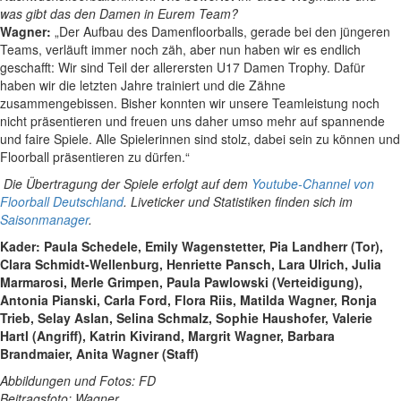
was gibt das den Damen in Eurem Team?
Wagner:
„Der Aufbau des Damenfloorballs, gerade bei den jüngeren
Teams, verläuft immer noch zäh, aber nun haben wir es endlich
geschafft: Wir sind Teil der allerersten U17 Damen Trophy. Dafür
haben wir die letzten Jahre trainiert und die Zähne
zusammengebissen. Bisher konnten wir unsere Teamleistung noch
nicht präsentieren und freuen uns daher umso mehr auf spannende
und faire Spiele. Alle Spielerinnen sind stolz, dabei sein zu können und
Floorball präsentieren zu dürfen.“
Die Übertragung der Spiele erfolgt auf dem
Youtube-Channel von
Floorball Deutschland
. Liveticker und Statistiken finden sich im
Saisonmanager
.
Kader: Paula Schedele, Emily Wagenstetter, Pia Landherr (Tor),
Clara Schmidt-Wellenburg, Henriette Pansch, Lara Ulrich, Julia
Marmarosi, Merle Grimpen, Paula Pawlowski (Verteidigung),
Antonia Pianski, Carla Ford, Flora Riis, Matilda Wagner, Ronja
Trieb, Selay Aslan, Selina Schmalz, Sophie Haushofer, Valerie
Hartl (Angriff), Katrin Kivirand, Margrit Wagner, Barbara
Brandmaier, Anita Wagner (Staff)
Abbildungen und Fotos: FD
Beitragsfoto: Wagner