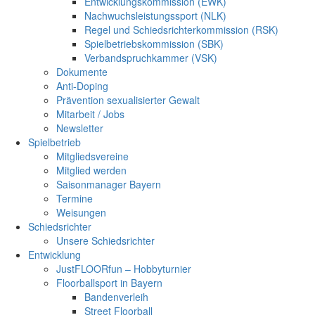
Entwicklungskommission (EWK)
Nachwuchsleistungssport (NLK)
Regel und Schiedsrichterkommission (RSK)
Spielbetriebskommission (SBK)
Verbandspruchkammer (VSK)
Dokumente
Anti-Doping
Prävention sexualisierter Gewalt
Mitarbeit / Jobs
Newsletter
Spielbetrieb
Mitgliedsvereine
Mitglied werden
Saisonmanager Bayern
Termine
Weisungen
Schiedsrichter
Unsere Schiedsrichter
Entwicklung
JustFLOORfun – Hobbyturnier
Floorballsport in Bayern
Bandenverleih
Street Floorball