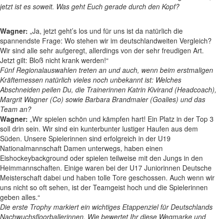
jetzt ist es soweit. Was geht Euch gerade durch den Kopf?
Wagner:
„Ja, jetzt geht’s los und für uns ist da natürlich die
spannendste Frage: Wo stehen wir im deutschlandweiten Vergleich?
Wir sind alle sehr aufgeregt, allerdings von der sehr freudigen Art.
Jetzt gilt: Bloß nicht krank werden!“
Fünf Regionalauswahlen treten an und auch, wenn beim erstmaligen
Kräftemessen natürlich vieles noch unbekannt ist: Welches
Abschneiden peilen Du, die Trainerinnen Katrin Kivirand (Headcoach),
Margrit Wagner (Co) sowie Barbara Brandmaier (Goalies) und das
Team an?
Wagner:
„Wir spielen schön und kämpfen hart! Ein Platz in der Top 3
soll drin sein. Wir sind ein kunterbunter lustiger Haufen aus dem
Süden. Unsere Spielerinnen sind erfolgreich in der U19
Nationalmannschaft Damen unterwegs, haben einen
Eishockeybackground oder spielen teilweise mit den Jungs in den
Heimmannschaften. Einige waren bei der U17 Juniorinnen Deutsche
Meisterschaft dabei und haben tolle Tore geschossen. Auch wenn wir
uns nicht so oft sehen, ist der Teamgeist hoch und die Spielerinnen
geben alles.“
Die erste Trophy markiert ein wichtiges Etappenziel für Deutschlands
Nachwuchsfloorballerinnen. Wie bewertet Ihr diese Wegmarke und