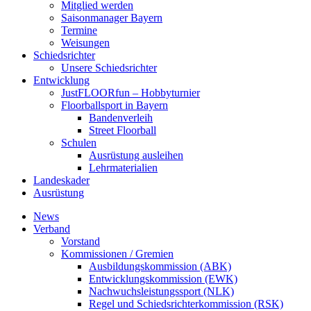
Mitglied werden
Saisonmanager Bayern
Termine
Weisungen
Schiedsrichter
Unsere Schiedsrichter
Entwicklung
JustFLOORfun – Hobbyturnier
Floorballsport in Bayern
Bandenverleih
Street Floorball
Schulen
Ausrüstung ausleihen
Lehrmaterialien
Landeskader
Ausrüstung
News
Verband
Vorstand
Kommissionen / Gremien
Ausbildungskommission (ABK)
Entwicklungskommission (EWK)
Nachwuchsleistungssport (NLK)
Regel und Schiedsrichterkommission (RSK)