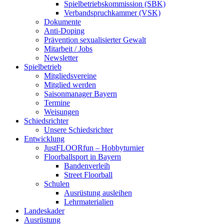
Spielbetriebskommission (SBK)
Verbandspruchkammer (VSK)
Dokumente
Anti-Doping
Prävention sexualisierter Gewalt
Mitarbeit / Jobs
Newsletter
Spielbetrieb
Mitgliedsvereine
Mitglied werden
Saisonmanager Bayern
Termine
Weisungen
Schiedsrichter
Unsere Schiedsrichter
Entwicklung
JustFLOORfun – Hobbyturnier
Floorballsport in Bayern
Bandenverleih
Street Floorball
Schulen
Ausrüstung ausleihen
Lehrmaterialien
Landeskader
Ausrüstung