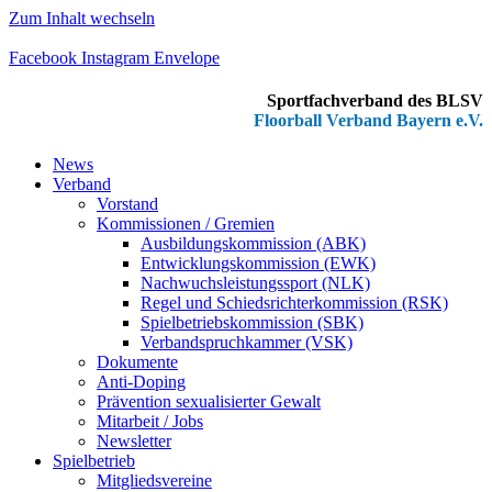
Zum Inhalt wechseln
Facebook
Instagram
Envelope
Sportfachverband des BLSV
Floorball Verband Bayern e.V.
News
Verband
Vorstand
Kommissionen / Gremien
Ausbildungskommission (ABK)
Entwicklungskommission (EWK)
Nachwuchsleistungssport (NLK)
Regel und Schiedsrichterkommission (RSK)
Spielbetriebskommission (SBK)
Verbandspruchkammer (VSK)
Dokumente
Anti-Doping
Prävention sexualisierter Gewalt
Mitarbeit / Jobs
Newsletter
Spielbetrieb
Mitgliedsvereine