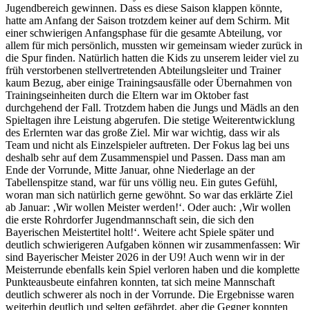
Jugendbereich gewinnen. Dass es diese Saison klappen könnte,
hatte am Anfang der Saison trotzdem keiner auf dem Schirm. Mit
einer schwierigen Anfangsphase für die gesamte Abteilung, vor
allem für mich persönlich, mussten wir gemeinsam wieder zurück in
die Spur finden. Natürlich hatten die Kids zu unserem leider viel zu
früh verstorbenen stellvertretenden Abteilungsleiter und Trainer
kaum Bezug, aber einige Trainingsausfälle oder Übernahmen von
Trainingseinheiten durch die Eltern war im Oktober fast
durchgehend der Fall. Trotzdem haben die Jungs und Mädls an den
Spieltagen ihre Leistung abgerufen. Die stetige Weiterentwicklung
des Erlernten war das große Ziel. Mir war wichtig, dass wir als
Team und nicht als Einzelspieler auftreten. Der Fokus lag bei uns
deshalb sehr auf dem Zusammenspiel und Passen. Dass man am
Ende der Vorrunde, Mitte Januar, ohne Niederlage an der
Tabellenspitze stand, war für uns völlig neu. Ein gutes Gefühl,
woran man sich natürlich gerne gewöhnt. So war das erklärte Ziel
ab Januar: ‚Wir wollen Meister werden!‘. Oder auch: ‚Wir wollen
die erste Rohrdorfer Jugendmannschaft sein, die sich den
Bayerischen Meistertitel holt!‘. Weitere acht Spiele später und
deutlich schwierigeren Aufgaben können wir zusammenfassen: Wir
sind Bayerischer Meister 2026 in der U9! Auch wenn wir in der
Meisterrunde ebenfalls kein Spiel verloren haben und die komplette
Punkteausbeute einfahren konnten, tat sich meine Mannschaft
deutlich schwerer als noch in der Vorrunde. Die Ergebnisse waren
weiterhin deutlich und selten gefährdet, aber die Gegner konnten