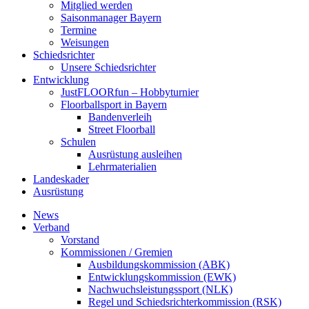
Mitglied werden
Saisonmanager Bayern
Termine
Weisungen
Schiedsrichter
Unsere Schiedsrichter
Entwicklung
JustFLOORfun – Hobbyturnier
Floorballsport in Bayern
Bandenverleih
Street Floorball
Schulen
Ausrüstung ausleihen
Lehrmaterialien
Landeskader
Ausrüstung
News
Verband
Vorstand
Kommissionen / Gremien
Ausbildungskommission (ABK)
Entwicklungskommission (EWK)
Nachwuchsleistungssport (NLK)
Regel und Schiedsrichterkommission (RSK)