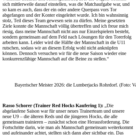
sich mittlerweile darauf einstellen, was die Matchaufgabe war, und
so kam es auch, dass der ein oder andere Querpass vors Tor
abgefangen und der Konter eingeleitet wurde. Ich bin wahnsinnig
stolz, Teil dieses Team gewesen sein zu dürfen. Meine gesetzten
Ziele konnte die Mannschaft völlig übertreffen und ich freue mich
riesig, dass meine Mannschaft nicht aus nur Einzelspielern besteht,
sondern gemeinsam auf dem Feld nach Lösungen für den Torerfolg
arbeiten kann. Leider wird die Hälfte der Mannschaft in die U11
rutschen, sodass wir an diesem Erfolg wohl nicht anknüpfen
können. Dennoch versuchen wir für die neue Saison wieder eine
konkurrenzfähige Mannschaft auf die Beine zu stellen.“
Bayerischer Meister 2026: die Lumberjacks Rohrdorf. (Foto: V
Rasso Schorer (Trainer Red Hocks Kaufering 1):
„Die
abgelaufene Saison war für unser neues Trainerteam und unsere
neue U9 – die älteren Reds und die jüngeren Hocks, die alle
gemeinsam trainieren – zunächst schon eine Herausforderung. Die
Fortschritte darin, wie man als Mannschaft gemeinsam weiterkommt
und aufeinander achtet, stellten sich dann aber sichtbar ein. Das