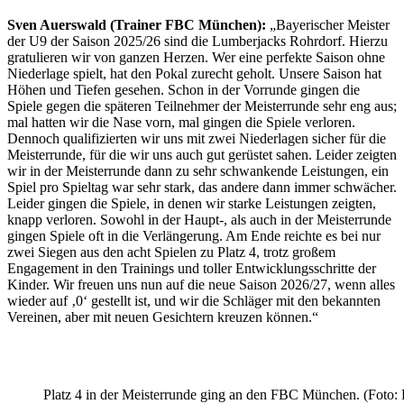
Sven Auerswald (Trainer FBC München):
„Bayerischer Meister
der U9 der Saison 2025/26 sind die Lumberjacks Rohrdorf. Hierzu
gratulieren wir von ganzen Herzen. Wer eine perfekte Saison ohne
Niederlage spielt, hat den Pokal zurecht geholt. Unsere Saison hat
Höhen und Tiefen gesehen. Schon in der Vorrunde gingen die
Spiele gegen die späteren Teilnehmer der Meisterrunde sehr eng aus;
mal hatten wir die Nase vorn, mal gingen die Spiele verloren.
Dennoch qualifizierten wir uns mit zwei Niederlagen sicher für die
Meisterrunde, für die wir uns auch gut gerüstet sahen. Leider zeigten
wir in der Meisterrunde dann zu sehr schwankende Leistungen, ein
Spiel pro Spieltag war sehr stark, das andere dann immer schwächer.
Leider gingen die Spiele, in denen wir starke Leistungen zeigten,
knapp verloren. Sowohl in der Haupt-, als auch in der Meisterrunde
gingen Spiele oft in die Verlängerung. Am Ende reichte es bei nur
zwei Siegen aus den acht Spielen zu Platz 4, trotz großem
Engagement in den Trainings und toller Entwicklungsschritte der
Kinder. Wir freuen uns nun auf die neue Saison 2026/27, wenn alles
wieder auf ‚0‘ gestellt ist, und wir die Schläger mit den bekannten
Vereinen, aber mit neuen Gesichtern kreuzen können.“
Platz 4 in der Meisterrunde ging an den FBC München. (Foto: