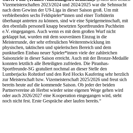
Vizemeisterschaften 2023/2024 und 2024/2025 war die Sehnsucht
nach dem Gewinn der U9-Liga in dieser Saison groß. Um mit
verbleibenden sechs Feldspieler*innen und einer Torhüterin
überhaupt antreten zu können, sind wir eine Spielgemeinschaft, mit
den ebenfalls personell knapp besetzten Sportfreunden Puchheim
e.V. eingegangen. Auch wenn es mit dem großen Wurf nicht
geklappt hat, wurden mit dem souveränen Einzug in die
Meisterrunde, der sehr erfreulichen Weiterentwicklung im
physischen, taktischen und spielerischen Bereich und dem
punktuellen Einbau neuer Spieler*innen viele der zahlreichen
Saisonziele in dieser Saison erreicht. Auch mit der Bronze-Medaille
konnten letztlich alle Beteiligten zufrieden. Die Piranhas-
Sportfreunde-SG gratuliert nochmal an dieser Stelle den
Lumberjacks Rohrdorf und den Red Hocks Kaufering sehr herzlich
zur Meisterschaft bzw. Vizemeisterschaft 2025/2026 und freut sich
bereits heute auf die kommende Saison. Ob jeder der beiden
Partnervereine ab Herbst wieder seine eigenen Wege gehen wird
oder auch 2026/2027 eine Kooperation eingegangen wird, steht
noch nicht fest. Erste Gespräche aber laufen bereits.“