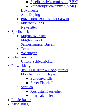
Spielbetriebskommission (SBK)
Verbandspruchkammer (VSK)
Dokumente
Anti-Doping
Prävention sexualisierter Gewalt
Mitarbeit / Jobs
Newsletter
Spielbetrieb
Mitgliedsvereine
Mitglied werden
Saisonmanager Bayern
Termine
Weisungen
Schiedsrichter
Unsere Schiedsrichter
Entwicklung
JustFLOORfun – Hobbyturnier
Floorballsport in Bayern
Bandenverleih
Street Floorball
Schulen
Ausrüstung ausleihen
Lehrmaterialien
Landeskader
Ausrüstung