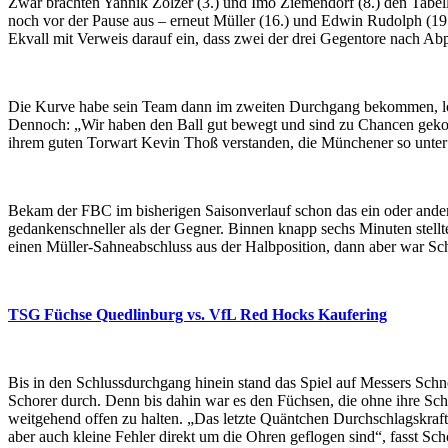
Zwar brachten Yannik Zölzer (3.) und Imo Ziemendorf (8.) den Tabel
noch vor der Pause aus – erneut Müller (16.) und Edwin Rudolph (19
Ekvall mit Verweis darauf ein, dass zwei der drei Gegentore nach Abpr
Die Kurve habe sein Team dann im zweiten Durchgang bekommen, lobt
Dennoch: „Wir haben den Ball gut bewegt und sind zu Chancen geko
ihrem guten Torwart Kevin Thoß verstanden, die Münchener so unter 
Bekam der FBC im bisherigen Saisonverlauf schon das ein oder andere
gedankenschneller als der Gegner. Binnen knapp sechs Minuten stellt
einen Müller-Sahneabschluss aus der Halbposition, dann aber war Schlu
TSG Füchse Quedlinburg vs. VfL Red Hocks Kaufering
Bis in den Schlussdurchgang hinein stand das Spiel auf Messers Schn
Schorer durch. Denn bis dahin war es den Füchsen, die ohne ihre S
weitgehend offen zu halten. „Das letzte Quäntchen Durchschlagskraft 
aber auch kleine Fehler direkt um die Ohren geflogen sind“, fasst S