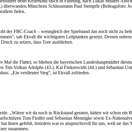
lenführer beim Kellerkind rasch in Führung, nach Lukas Müllers Anschl
.) überwanden Münchens Schlussmann Paul Stempfle (Beitragsfoto: Jona
allern fielen.
 der FBC-Coach – wenngleich der Spielstand das noch nicht zu beleg
mmen“, sah Ekvall die wichtigsten Leitplanken gesetzt. Dessen unb
Druck zu setzen, dass Tore ausblieben.
 Mal die Flatter, so blieben die bayerischen Landeshauptstädter diesma
en Tim-Volkan Adolphs (43.), Kai Finkenwirth (44.) und Sebastian Unt
ss. „Ein verdienter Sieg“, ist Ekvall zufrieden.
eide. „Wären wir da noch in Rückstand geraten, hätten wir schon ein B
charfschützen Tom Fiedler und Sebastian Mennigke sowie Ex-Nationalv
hat ihnen gefehlt, trotzdem war es anspruchsvoll für uns, weil sie das
chorer zusammen.