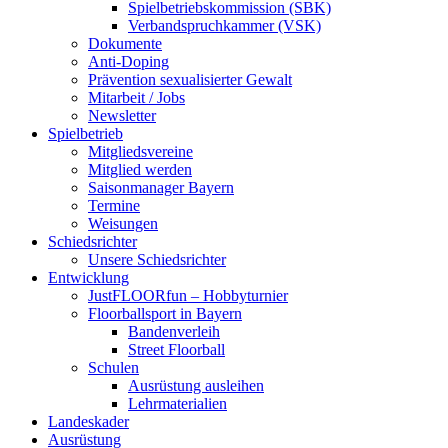
Spielbetriebskommission (SBK)
Verbandspruchkammer (VSK)
Dokumente
Anti-Doping
Prävention sexualisierter Gewalt
Mitarbeit / Jobs
Newsletter
Spielbetrieb
Mitgliedsvereine
Mitglied werden
Saisonmanager Bayern
Termine
Weisungen
Schiedsrichter
Unsere Schiedsrichter
Entwicklung
JustFLOORfun – Hobbyturnier
Floorballsport in Bayern
Bandenverleih
Street Floorball
Schulen
Ausrüstung ausleihen
Lehrmaterialien
Landeskader
Ausrüstung