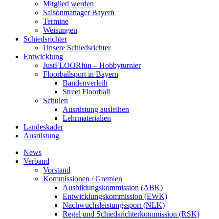
Mitglied werden
Saisonmanager Bayern
Termine
Weisungen
Schiedsrichter
Unsere Schiedsrichter
Entwicklung
JustFLOORfun – Hobbyturnier
Floorballsport in Bayern
Bandenverleih
Street Floorball
Schulen
Ausrüstung ausleihen
Lehrmaterialien
Landeskader
Ausrüstung
News
Verband
Vorstand
Kommissionen / Gremien
Ausbildungskommission (ABK)
Entwicklungskommission (EWK)
Nachwuchsleistungssport (NLK)
Regel und Schiedsrichterkommission (RSK)