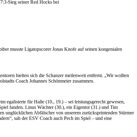
 7:3-Sieg seiner Red Hocks bei
ebiber musste Ligatopscorer Jonas Knofe auf seinen kongenialen
ntoren hielten sich die Schanzer meilenweit entfernt. „Wir wollten
Ingolstadts Coach Johannes Schönmeier zusammen.
egalisierte für Halle (10., 19.) – sei leistungsgerecht gewesen,
piel fanden. Linus Wächter (30.), ein Eigentor (31.) und Tim
inen unglücklichen Abfälscher von unserem zurücksprintenden Stürmer
indern“, sah der ESV Coach auch Pech im Spiel – und eine