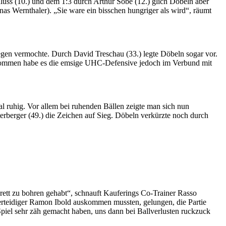
uss (10.) und dem 1:3 durch Arthur Sobe (12.) glich Döbeln aber
s Wernthaler). „Sie ware ein bisschen hungriger als wird“, räumt
en vermochte. Durch David Treschau (33.) legte Döbeln sogar vor.
enommen habe es die emsige UHC-Defensive jedoch im Verbund mit
l ruhig. Vor allem bei ruhenden Bällen zeigte man sich nun
erberger (49.) die Zeichen auf Sieg. Döbeln verkürzte noch durch
rett zu bohren gehabt“, schnauft Kauferings Co-Trainer Rasso
erteidiger Ramon Ibold auskommen mussten, gelungen, die Partie
 Spiel sehr zäh gemacht haben, uns dann bei Ballverlusten ruckzuck