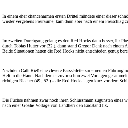
In einem eher chancenarmen ersten Drittel mündete einer dieser schn
wieder vergebens Freiräume, kam dann aber nach einem Freischlag z
Im zweiten Durchgang gelang es den Red Hocks dann besser, ihr Plus 
durch Tobias Hutter vor (32.), dann stand Gregor Denk nach einem Abp
Beide Situationen hatten die Red Hocks nicht entschieden genug bere
Nachdem Calli Rieß eine clevere Passstafette zur erneuten Führung n
Heft in die Hand. Nachdem er zuvor schon zwei Vorlagen gesammelt 
richtigen Riecher (49., 52.) – die Red Hocks lagen kurz vor dem Schl
Die Füchse nahmen zwar noch ihren Schlussmann zugunsten eines wei
nach einer Goalie-Vorlage von Landherr den Endstand fix.