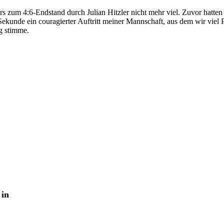
s zum 4:6-Endstand durch Julian Hitzler nicht mehr viel. Zuvor hatte
n Sekunde ein couragierter Auftritt meiner Mannschaft, aus dem wir vie
g stimme.
 in