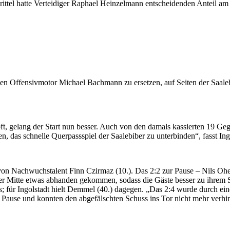
ittel hatte Verteidiger Raphael Heinzelmann entscheidenden Anteil am
einen Offensivmotor Michael Bachmann zu ersetzen, auf Seiten der Saal
, gelang der Start nun besser. Auch von den damals kassierten 19 Gege
en, das schnelle Querpassspiel der Saalebiber zu unterbinden“, fasst 
n Nachwuchstalent Finn Czirmaz (10.). Das 2:2 zur Pause – Nils Oheim 
der Mitte etwas abhanden gekommen, sodass die Gäste besser zu ihrem S
s; für Ingolstadt hielt Demmel (40.) dagegen. „Das 2:4 wurde durch e
r Pause und konnten den abgefälschten Schuss ins Tor nicht mehr verh