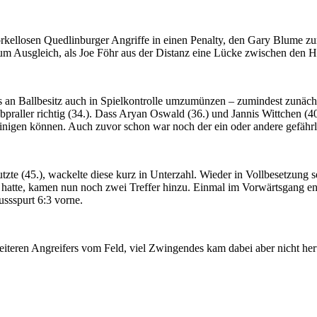
örkellosen Quedlinburger Angriffe in einen Penalty, den Gary Blume zu
um Ausgleich, als Joe Föhr aus der Distanz eine Lücke zwischen den H
an Ballbesitz auch in Spielkontrolle umzumünzen – zumindest zunächst
raller richtig (34.). Dass Aryan Oswald (36.) und Jannis Wittchen (40.
inigen können. Auch zuvor schon war noch der ein oder andere gefährl
utzte (45.), wackelte diese kurz in Unterzahl. Wieder in Vollbesetzun
hatte, kamen nun noch zwei Treffer hinzu. Einmal im Vorwärtsgang en
ussspurt 6:3 vorne.
teren Angreifers vom Feld, viel Zwingendes kam dabei aber nicht her