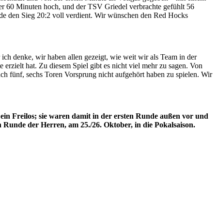
er 60 Minuten hoch, und der TSV Griedel verbrachte gefühlt 56
de den Sieg 20:2 voll verdient. Wir wünschen den Red Hocks
 ich denke, wir haben allen gezeigt, wie weit wir als Team in der
 erzielt hat. Zu diesem Spiel gibt es nicht viel mehr zu sagen. Von
ch fünf, sechs Toren Vorsprung nicht aufgehört haben zu spielen. Wir
n Freilos; sie waren damit in der ersten Runde außen vor und
en Runde der Herren, am 25./26. Oktober, in die Pokalsaison.