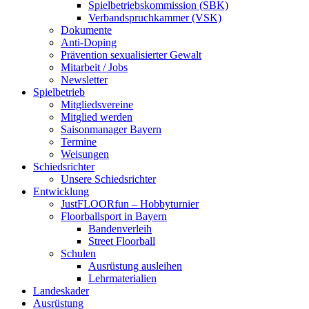
Spielbetriebskommission (SBK)
Verbandspruchkammer (VSK)
Dokumente
Anti-Doping
Prävention sexualisierter Gewalt
Mitarbeit / Jobs
Newsletter
Spielbetrieb
Mitgliedsvereine
Mitglied werden
Saisonmanager Bayern
Termine
Weisungen
Schiedsrichter
Unsere Schiedsrichter
Entwicklung
JustFLOORfun – Hobbyturnier
Floorballsport in Bayern
Bandenverleih
Street Floorball
Schulen
Ausrüstung ausleihen
Lehrmaterialien
Landeskader
Ausrüstung