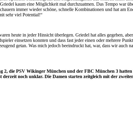
TSV Griedel kaum eine Möglichkeit mal durchzuatmen. Das Tempo war üb
schauern immer wieder schöne, schnelle Kombinationen und hat am En
it sehr viel Potential!“
waren heute in jeder Hinsicht überlegen. Griedel hat alles gegeben, aber
spieler einsetzen konnten und dass fast jeder einen oder mehrere Punkte
eugend getan. Was mich jedoch beeindruckt hat, war, dass wir auch na
ng 2, die PSV Wikinger München und der FBC München 3 hatten ei
st derzeit noch unklar. Die Damen starten zeitgleich mit der zweit