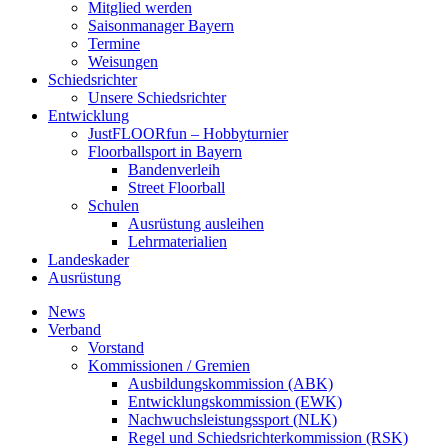
Mitglied werden
Saisonmanager Bayern
Termine
Weisungen
Schiedsrichter
Unsere Schiedsrichter
Entwicklung
JustFLOORfun – Hobbyturnier
Floorballsport in Bayern
Bandenverleih
Street Floorball
Schulen
Ausrüstung ausleihen
Lehrmaterialien
Landeskader
Ausrüstung
News
Verband
Vorstand
Kommissionen / Gremien
Ausbildungskommission (ABK)
Entwicklungskommission (EWK)
Nachwuchsleistungssport (NLK)
Regel und Schiedsrichterkommission (RSK)