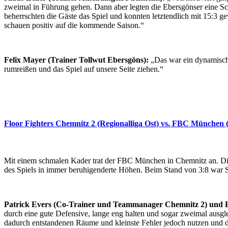
zweimal in Führung gehen. Dann aber legten die Ebersgönser eine Sc
beherrschten die Gäste das Spiel und konnten letztendlich mit 15:3 g
schauen positiv auf die kommende Saison.“
Felix Mayer (Trainer Tollwut Ebersgöns):
„Das war ein dynamische
rumreißen und das Spiel auf unsere Seite ziehen.“
Floor Fighters Chemnitz 2 (Regionalliga Ost) vs. FBC München 
Mit einem schmalen Kader trat der FBC München in Chemnitz an. Die 
des Spiels in immer beruhigenderte Höhen. Beim Stand von 3:8 war S
Patrick Evers (Co-Trainer und Teammanager Chemnitz 2) und B
durch eine gute Defensive, lange eng halten und sogar zweimal ausgl
dadurch entstandenen Räume und kleinste Fehler jedoch nutzen und das