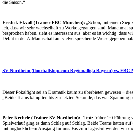
die Saison.“
Fredrik Ekvall (Trainer FBC München):
„Schön, mit einem Sieg zu
ich, dass wir sehr wechselhaft zu Werke gegangen sind. Manchmal spi
besprochen haben, sieht es interessant aus, aber es ist wichtig, das
Debüt in der A-Mannschaft auf vielversprechende Weise gegeben haben
SV Nordheim (floorballshop.com Regionalliga Bayern) vs. FBC 
Dieser Pokalfight sei an Dramatik kaum zu überbieten gewesen – diese
„Beide Teams kämpften bis zur letzten Sekunde, das war Spannung p
Peter Kechele (Trainer SV Nordheim):
„Trotz früher 1:0 Führung 
Spielverlauf ging es dann Schlag auf Schlag. Beide Teams hatten auf
mit unglücklichem Ausgang für uns. Bis zum Ligastart werden wir die 