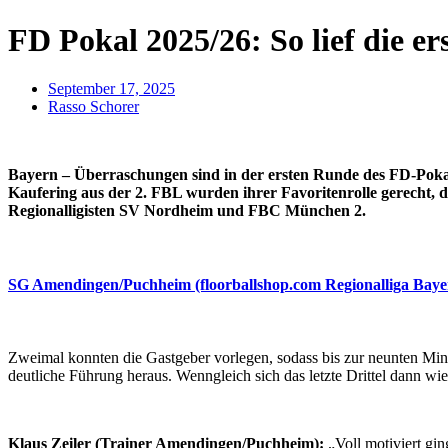
FD Pokal 2025/26: So lief die e
September 17, 2025
Rasso Schorer
Bayern – Überraschungen sind in der ersten Runde des FD-Pokal
Kaufering aus der 2. FBL wurden ihrer Favoritenrolle gerecht, d
Regionalligisten SV Nordheim und FBC München 2.
SG Amendingen/Puchheim (floorballshop.com Regionalliga Baye
Zweimal konnten die Gastgeber vorlegen, sodass bis zur neunten Min
deutliche Führung heraus. Wenngleich sich das letzte Drittel dann w
Klaus Zeiler (Trainer Amendingen/Puchheim):
„Voll motiviert gi