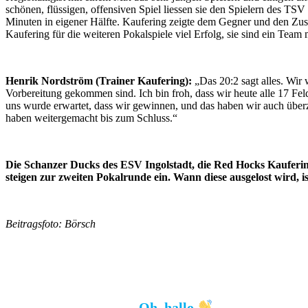
schönen, flüssigen, offensiven Spiel liessen sie den Spielern des 
Minuten in eigener Hälfte. Kaufering zeigte dem Gegner und den Zu
Kaufering für die weiteren Pokalspiele viel Erfolg, sie sind ein Team m
Henrik Nordström (Trainer Kaufering):
„Das 20:2 sagt alles. Wir 
Vorbereitung gekommen sind. Ich bin froh, dass wir heute alle 17 Feld
uns wurde erwartet, dass wir gewinnen, und das haben wir auch überz
haben weitergemacht bis zum Schluss.“
Die Schanzer Ducks des ESV Ingolstadt, die Red Hocks Kauferi
steigen zur zweiten Pokalrunde ein. Wann diese ausgelost wird, i
Beitragsfoto: Börsch
Oh, hallo