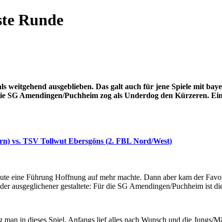
rste Runde
s weitgehend ausgeblieben. Das galt auch für jene Spiele mit ba
ie SG Amendingen/Puchheim zog als Underdog den Kürzeren. Ein völ
rn) vs. TSV Tollwut Ebersgöns (2. FBL Nord/West)
ute eine Führung Hoffnung auf mehr machte. Dann aber kam der Favorit
ieder ausgeglichener gestaltete: Für die SG Amendingen/Puchheim ist d
ng man in dieses Spiel. Anfangs lief alles nach Wunsch und die Jungs/