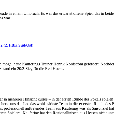
rade in einem Umbruch. Es war das erwartet offene Spiel, das in beid
ss war.
 2 (2. FBK Süd/Ost)
n möge, hatte Kauferings Trainer Henrik Nordström gefördert. Nachde
 stand ein 20:2-Sieg für die Red Hocks.
r in mehrerer Hinsicht kurios – in der ersten Runde des Pokals spiel
herte uns das Los das wohl stärkste Team in dieser ersten Runde des P
es, professionell auftretendes Team aus Kaufering was als Saisonziel ha
teren Spielern. Kaufering hat den Regionalligisten aus Hessen nicht un