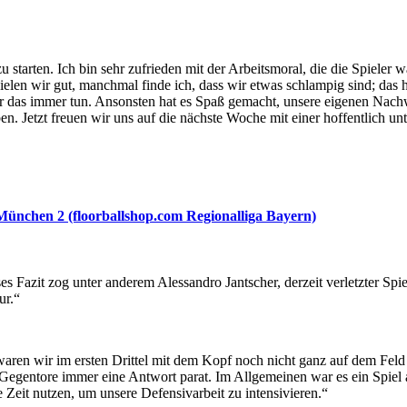
 starten. Ich bin sehr zufrieden mit der Arbeitsmoral, die die Spieler w
elen wir gut, manchmal finde ich, dass wir etwas schlampig sind; das
s wir das immer tun. Ansonsten hat es Spaß gemacht, unsere eigenen Nac
. Jetzt freuen wir uns auf die nächste Woche mit einer hoffentlich u
München 2 (floorballshop.com Regionalliga Bayern)
s Fazit zog unter anderem Alessandro Jantscher, derzeit verletzter Sp
ur.“
waren wir im ersten Drittel mit dem Kopf noch nicht ganz auf dem Fe
 Gegentore immer eine Antwort parat. Im Allgemeinen war es ein Spiel 
Zeit nutzen, um unsere Defensivarbeit zu intensivieren.“