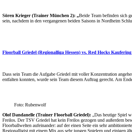
Sören Krieger (Trainer München 2): „
Beide Team befinden sich ge
sein, nachdem in den vergangenen beiden Saisons in Nordheim Schlu
Floorball Griedel (Regionalliga Hessen) vs. Red Hocks Kaufering
Dass sein Team die Aufgabe Griedel mit voller Konzentration angehe
entfalten konnten, wurde sein Team diesem Auftrag gerecht. Am Ende
Foto: Rubenwolf
Olof Dandanelle (Trainer Floorball Griedel):
„Das heutige Spiel wa
Freilos. Der TSV Griedel hat kein Freilos gezogen und außerdem besc
Floorballwelten aufeinander: auf der einen Seite ein sehr ambitioniert
Regionalligist mit einem Mix aus sehr jungen Spielern und einigen äl