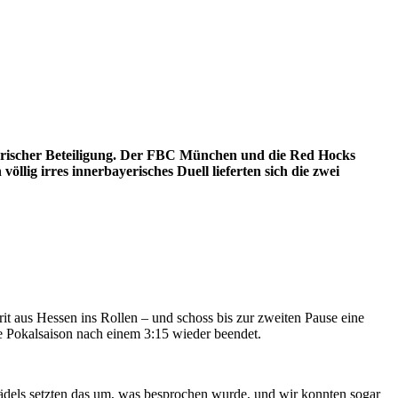
yerischer Beteiligung. Der FBC München und die Red Hocks
lig irres innerbayerisches Duell lieferten sich die zwei
 aus Hessen ins Rollen – und schoss bis zur zweiten Pause eine
ie Pokalsaison nach einem 3:15 wieder beendet.
Mädels setzten das um, was besprochen wurde, und wir konnten sogar