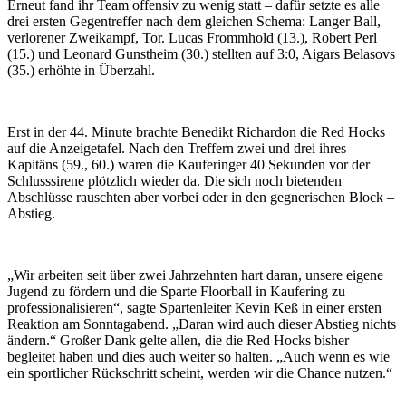
Erneut fand ihr Team offensiv zu wenig statt – dafür setzte es alle
drei ersten Gegentreffer nach dem gleichen Schema: Langer Ball,
verlorener Zweikampf, Tor. Lucas Frommhold (13.), Robert Perl
(15.) und Leonard Gunstheim (30.) stellten auf 3:0, Aigars Belasovs
(35.) erhöhte in Überzahl.
Erst in der 44. Minute brachte Benedikt Richardon die Red Hocks
auf die Anzeigetafel. Nach den Treffern zwei und drei ihres
Kapitäns (59., 60.) waren die Kauferinger 40 Sekunden vor der
Schlusssirene plötzlich wieder da. Die sich noch bietenden
Abschlüsse rauschten aber vorbei oder in den gegnerischen Block –
Abstieg.
„Wir arbeiten seit über zwei Jahrzehnten hart daran, unsere eigene
Jugend zu fördern und die Sparte Floorball in Kaufering zu
professionalisieren“, sagte Spartenleiter Kevin Keß in einer ersten
Reaktion am Sonntagabend. „Daran wird auch dieser Abstieg nichts
ändern.“ Großer Dank gelte allen, die die Red Hocks bisher
begleitet haben und dies auch weiter so halten. „Auch wenn es wie
ein sportlicher Rückschritt scheint, werden wir die Chance nutzen.“