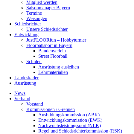
Mitglied werden
Saisonmanager Bayern
Termine
Weisungen
Schiedsrichter
Unsere Schiedsrichter
Entwicklung
JustFLOORfun – Hobbyturnier
Floorballsport in Bayern
Bandenverleih
Street Floorball
Schulen
Ausrüstung ausleihen
Lehrmaterialien
Landeskader
Ausrüstung
News
Verband
Vorstand
Kommissionen / Gremien
Ausbildungskommission (ABK)
Entwicklungskommission (EWK)
Nachwuchsleistungssport (NLK)
Regel und Schiedsrichterkommission (RSK)