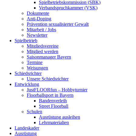
Spielbetriebskommission (SBK)
Verbandspruchkammer (VSK)
Dokumente
Anti-Doping
Prävention sexualisierter Gewalt
Mitarbeit / Jobs
Newsletter
Spielbetrieb
Mitgliedsvereine
Mitglied werden
Saisonmanager Bayern
Termine
Weisungen
Schiedsrichter
Unsere Schiedsrichter
Entwicklung
JustFLOORfun – Hobbyturnier
Floorballsport in Bayern
Bandenverleih
Street Floorball
Schulen
Ausrüstung ausleihen
Lehrmaterialien
Landeskader
Ausrüstung