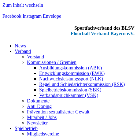
Zum Inhalt wechseln
Facebook
Instagram
Envelope
Sportfachverband des BLSV
Floorball Verband Bayern e.V.
News
Verband
Vorstand
Kommissionen / Gremien
Ausbildungskommission (ABK)
Entwicklungskommission (EWK)
Nachwuchsleistungssport (NLK)
Regel und Schiedsrichterkommission (RSK)
Spielbetriebskommission (SBK)
Verbandspruchkammer (VSK)
Dokumente
Anti-Doping
Prävention sexualisierter Gewalt
Mitarbeit / Jobs
Newsletter
Spielbetrieb
Mitgliedsvereine