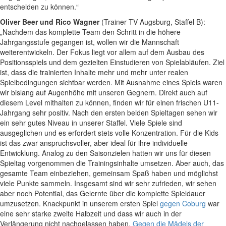
entscheiden zu können.“
Oliver Beer und Rico Wagner
(Trainer TV Augsburg, Staffel B):
„Nachdem das komplette Team den Schritt in die höhere
Jahrgangsstufe gegangen ist, wollen wir die Mannschaft
weiterentwickeln. Der Fokus liegt vor allem auf dem Ausbau des
Positionsspiels und dem gezielten Einstudieren von Spielabläufen. Ziel
ist, dass die trainierten Inhalte mehr und mehr unter realen
Spielbedingungen sichtbar werden. Mit Ausnahme eines Spiels waren
wir bislang auf Augenhöhe mit unseren Gegnern. Direkt auch auf
diesem Level mithalten zu können, finden wir für einen frischen U11-
Jahrgang sehr positiv. Nach den ersten beiden Spieltagen sehen wir
ein sehr gutes Niveau in unserer Staffel. Viele Spiele sind
ausgeglichen und es erfordert stets volle Konzentration. Für die Kids
ist das zwar anspruchsvoller, aber ideal für ihre individuelle
Entwicklung. Analog zu den Saisonzielen hatten wir uns für diesen
Spieltag vorgenommen die Trainingsinhalte umsetzen. Aber auch, das
gesamte Team einbeziehen, gemeinsam Spaß haben und möglichst
viele Punkte sammeln. Insgesamt sind wir sehr zufrieden, wir sehen
aber noch Potential, das Gelernte über die komplette Spieldauer
umzusetzen. Knackpunkt in unserem ersten Spiel
gegen Coburg
war
eine sehr starke zweite Halbzeit und dass wir auch in der
Verlängerung nicht nachgelassen haben.
Gegen die Mädels der