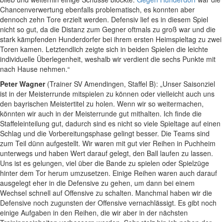
Chancenverwertung ebenfalls problematisch, es konnten aber
dennoch zehn Tore erzielt werden. Defensiv lief es in diesem Spiel
nicht so gut, da die Distanz zum Gegner oftmals zu groß war und die
stark kämpfenden Hunderdorfer bei ihrem ersten Heimspieltag zu zwei
Toren kamen. Letztendlich zeigte sich in beiden Spielen die leichte
individuelle Überlegenheit, weshalb wir verdient die sechs Punkte mit
nach Hause nehmen.“
Peter Wagner
(Trainer SV Amendingen, Staffel B): „Unser Saisonziel
ist in der Meisterrunde mitspielen zu können oder vielleicht auch uns
den bayrischen Meistertitel zu holen. Wenn wir so weitermachen,
könnten wir auch in der Meisterrunde gut mithalten. Ich finde die
Staffeleinteilung gut, dadurch sind es nicht so viele Spieltage auf einen
Schlag und die Vorbereitungsphase gelingt besser. Die Teams sind
zum Teil dünn aufgestellt. Wir waren mit gut vier Reihen in Puchheim
unterwegs und haben Wert darauf gelegt, den Ball laufen zu lassen.
Uns ist es gelungen, viel über die Bande zu spielen oder Spielzüge
hinter dem Tor herum umzusetzen. Einige Reihen waren auch darauf
ausgelegt eher in die Defensive zu gehen, um dann bei einem
Wechsel schnell auf Offensive zu schalten. Manchmal haben wir die
Defensive noch zugunsten der Offensive vernachlässigt. Es gibt noch
einige Aufgaben in den Reihen, die wir aber in der nächsten