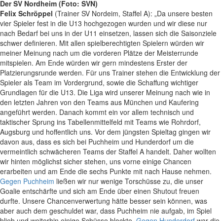
Der SV Nordheim (Foto: SVN)
Felix Schröppel
(Trainer SV Nordeim, Staffel A): „Da unsere besten
vier Spieler fest in die U13 hochgezogen wurden und wir diese nur
nach Bedarf bei uns in der U11 einsetzen, lassen sich die Saisonziele
schwer definieren. Mit allen spielberechtigten Spielern würden wir
meiner Meinung nach um die vorderen Plätze der Meisterrunde
mitspielen. Am Ende würden wir gern mindestens Erster der
Platzierungsrunde werden. Für uns Trainer stehen die Entwicklung der
Spieler als Team im Vordergrund, sowie die Schaffung wichtiger
Grundlagen für die U13. Die Liga wird unserer Meinung nach wie in
den letzten Jahren von den Teams aus München und Kaufering
angeführt werden. Danach kommt ein vor allem technisch und
taktischer Sprung ins Tabellenmittelfeld mit Teams wie Rohrdorf,
Augsburg und hoffentlich uns. Vor dem jüngsten Spieltag gingen wir
davon aus, dass es sich bei Puchheim und Hunderdorf um die
vermeintlich schwächeren Teams der Staffel A handelt. Daher wollten
wir hinten möglichst sicher stehen, uns vorne einige Chancen
erarbeiten und am Ende die sechs Punkte mit nach Hause nehmen.
Gegen Puchheim
ließen wir nur wenige Torschüsse zu, die unser
Goalie entschärfte und sich am Ende über einen Shutout freuen
durfte. Unsere Chancenverwertung hätte besser sein können, was
aber auch dem geschuldet war, dass Puchheim nie aufgab, im Spiel
blieb und weiterhin einige Schüsse blockte.
Gegen Hunderdorf
war die