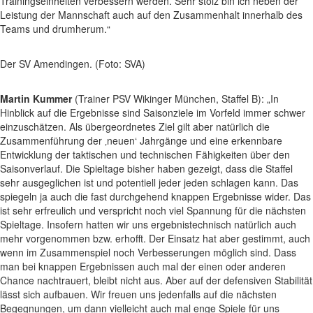
Trainingseinheiten verbessern werden. Sehr stolz bin ich neben der
Leistung der Mannschaft auch auf den Zusammenhalt innerhalb des
Teams und drumherum.“
Der SV Amendingen. (Foto: SVA)
Martin Kummer
(Trainer PSV Wikinger München, Staffel B): „In
Hinblick auf die Ergebnisse sind Saisonziele im Vorfeld immer schwer
einzuschätzen. Als übergeordnetes Ziel gilt aber natürlich die
Zusammenführung der ‚neuen‘ Jahrgänge und eine erkennbare
Entwicklung der taktischen und technischen Fähigkeiten über den
Saisonverlauf. Die Spieltage bisher haben gezeigt, dass die Staffel
sehr ausgeglichen ist und potentiell jeder jeden schlagen kann. Das
spiegeln ja auch die fast durchgehend knappen Ergebnisse wider. Das
ist sehr erfreulich und verspricht noch viel Spannung für die nächsten
Spieltage. Insofern hatten wir uns ergebnistechnisch natürlich auch
mehr vorgenommen bzw. erhofft. Der Einsatz hat aber gestimmt, auch
wenn im Zusammenspiel noch Verbesserungen möglich sind. Dass
man bei knappen Ergebnissen auch mal der einen oder anderen
Chance nachtrauert, bleibt nicht aus. Aber auf der defensiven Stabilität
lässt sich aufbauen. Wir freuen uns jedenfalls auf die nächsten
Begegnungen, um dann vielleicht auch mal enge Spiele für uns