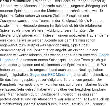
Britta Braunmüller
(Trainerin VfL Red Hocks Kaufering 2, Staffel A):
„Unsere zweite Mannschaft besteht aus dem jüngeren Jahrgang und
neueren Spielerinnen aus der Mädchenmannschaft sowie zwei U9-
Spielern. Daher sehen wir unsere Ziele im Einspielen und
Zusammenwachsen des Teams, in der Spielpraxis für die Neueren
sowie in mehr Herausforderung im Spielbetrieb für die erfahrenen
Spieler sowie in der Weiterentwicklung unserer Torhüter. Die
Meisterrunde würden wir mit diesem jungen motivierten Haufen gerne
erreichen. Teilweise werden Akzente aus dem Training schon
angewandt, zum Beispiel was Manndeckung, Spielaufbau,
Zusammenspiel und Konzentration angeht. An einigen Punkten
müssen wir weiter arbeiten, das war so aber auch zu erwarten.
Gegen
Hunderdorf
, in unserem ersten Saisonspiel, hat das Team gleich gut
zueinander gefunden und alle konnten viel Spielpraxis sammeln. Wir
haben unsere Inhalte umgesetzt und auch unsere Neulinge haben
mutig mitgehalten.
Gegen den FBC München
haben alle hochmotiviert
für das Team gespielt, gut verteidigt und Torchancen genutzt. Der
Kampfgeist war groß und wir konnten uns auf unseren starken Goalie
verlassen. Sehr gefreut haben wir uns über den herzlichen Empfang
aller Mannschaften durch Gastgeber Hunderdorf, es ging sehr
professionell zu und die Atmosphäre war sehr schön. Toll war auch die
Unterstützung unseres Teams durch unsere Familien und Freunde.“