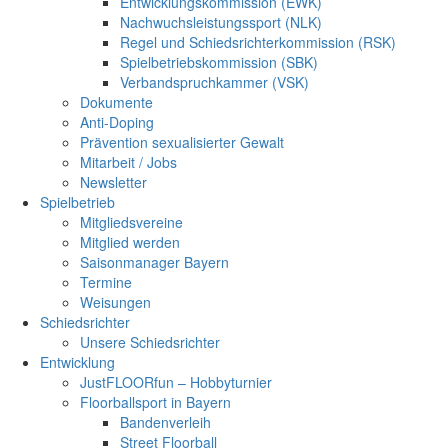
Entwicklungskommission (EWK)
Nachwuchsleistungssport (NLK)
Regel und Schiedsrichterkommission (RSK)
Spielbetriebskommission (SBK)
Verbandspruchkammer (VSK)
Dokumente
Anti-Doping
Prävention sexualisierter Gewalt
Mitarbeit / Jobs
Newsletter
Spielbetrieb
Mitgliedsvereine
Mitglied werden
Saisonmanager Bayern
Termine
Weisungen
Schiedsrichter
Unsere Schiedsrichter
Entwicklung
JustFLOORfun – Hobbyturnier
Floorballsport in Bayern
Bandenverleih
Street Floorball