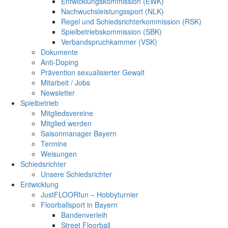
Entwicklungskommission (EWK)
Nachwuchsleistungssport (NLK)
Regel und Schiedsrichterkommission (RSK)
Spielbetriebskommission (SBK)
Verbandspruchkammer (VSK)
Dokumente
Anti-Doping
Prävention sexualisierter Gewalt
Mitarbeit / Jobs
Newsletter
Spielbetrieb
Mitgliedsvereine
Mitglied werden
Saisonmanager Bayern
Termine
Weisungen
Schiedsrichter
Unsere Schiedsrichter
Entwicklung
JustFLOORfun – Hobbyturnier
Floorballsport in Bayern
Bandenverleih
Street Floorball