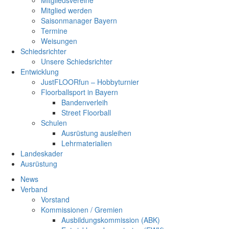
Mitgliedsvereine
Mitglied werden
Saisonmanager Bayern
Termine
Weisungen
Schiedsrichter
Unsere Schiedsrichter
Entwicklung
JustFLOORfun – Hobbyturnier
Floorballsport in Bayern
Bandenverleih
Street Floorball
Schulen
Ausrüstung ausleihen
Lehrmaterialien
Landeskader
Ausrüstung
News
Verband
Vorstand
Kommissionen / Gremien
Ausbildungskommission (ABK)